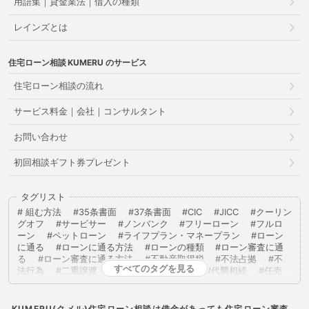
用語集｜貸金業法｜借入の種類
レインズとは
住宅ローン相談
のサービス
住宅ローン相談の流れ
サービス料金｜会社｜コンサルタント
お問い合わせ
初回相談ギフト券プレゼント
タグリスト
組む方法
35条書面
37条書面
CIC
JICC
クーリン
グオフ
サービサー
ノンバンク
フリーローン
フルロ
ーン
ペットローン
ライフプラン・マネープラン
ローン
に通る
ローンに通る方法
ローンの種類
ローン審査に通
る
ローン審査に通る方法
不動産取得税
不法占拠
不
すべてのタグを見る
法行為
二重譲渡
代物弁済
代理人
代襲相続
任売
任意売却
任意整理
低層住居専用地域
住宅ローン
住
宅ローンに通る
住宅ローンに通る方法
住宅ローンを組む
住宅ローン商品
住宅ローン審査
住宅ローン審査に通る
KUMERU(クメル)住宅ローン相談は借金があっても住宅ローン審査