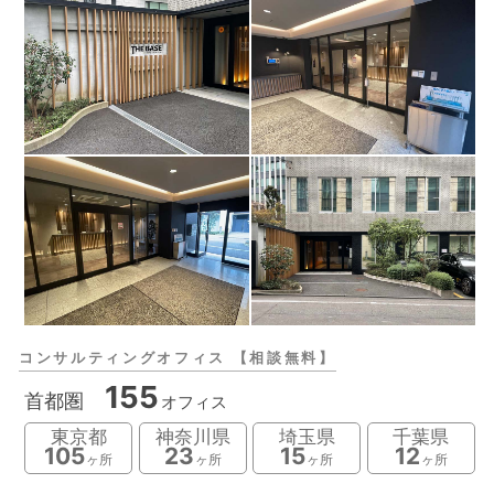
コンサルティングオフィス 【相談無料】
155
首都圏
オフィス
東京都
神奈川県
埼玉県
千葉県
105
23
15
12
ヶ所
ヶ所
ヶ所
ヶ所