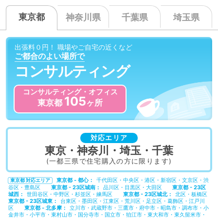
東京都
神奈川県
千葉県
埼玉県
出張料０円！
職場やご自宅の近くなど
ご都合のよい場所で
コンサルティング
コンサルティング・オフィス
105
東京都
ヶ所
対応エリア
東京・神奈川・
埼玉・千葉
(一都三県で
住宅購入の方
に限ります)
東京都 - 都心
千代田区
中央区
港区
新宿区
文京区
渋
東京都 対応エリア
谷区
豊島区
東京都 - 23区城南
品川区
目黒区
大田区
東京都 - 23区
城西
世田谷区
中野区
杉並区
練馬区
東京都 - 23区城北
北区
板橋区
東京都 - 23区城東
台東区
墨田区
江東区
荒川区
足立区
葛飾区
江戸川
区
東京都 - 北多摩
立川市
武蔵野市
三鷹市
府中市
昭島市
調布市
小
金井市
小平市
東村山市
国分寺市
国立市
狛江市
東大和市
東久留米市