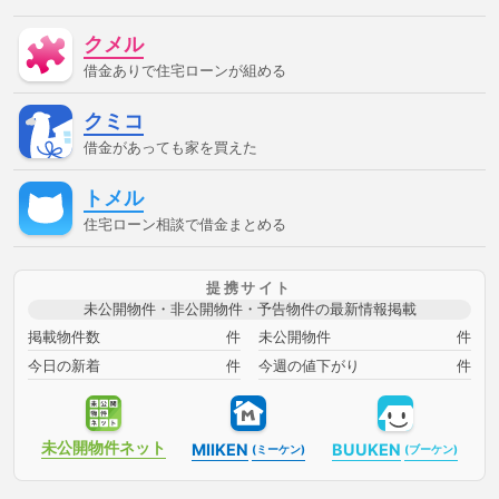
る方法
借金があって住宅ローン審査に通る
借金があって住
宅ローン審査に通る方法
借金があって審査に通る
借金があ
クメル
って審査に通る方法
借金があって通る
借金があって通る方
法
停止条件
催告の抗弁権
債務不履行
債権者
債権
借金ありで住宅ローンが組める
譲渡
入札
全銀協
公序良俗
公正証書遺言
公示価
格
公証人
公証役場
共有
内容証明郵便
再調達価
クミコ
額
分筆登記
切土
制度
単体規定
危険負担
原価
法
原状回復義務
双方代理
収益還元法
取引事例比較
借金があっても家を買えた
法
取消権
合意解除
合筆登記
同時履行
固定資産
税
固定金利
土地
売買
変動金利
天然果実
契約
トメル
不適合責任
妨害排除請求権
委任
定期借地権
容積率
審査に通った方法
審査に通る
審査に通る方法
専有部
住宅ローン相談で借金まとめる
分
建ぺい率
建物
建物買取請求権
建築協定
建築基
準法
建築確認
弁済
弁護士
強制執行
心裡留保
意思無能力者
成年後見人
手付
批准価格
抗弁権
抵
提携サイト
当権
担保
担保権
援用
損害賠償
敷地
敷地、防
未公開物件・非公開物件・予告物件の最新情報掲載
火、衛生、
時効
書類
根抵当権
検索の抗弁権
構
造
構造計算
民法
法律
消滅時効
準防火地域
滞
掲載物件数
件
未公開物件
件
納
無効
無権代理
物件変動
特定調停
用益権
用
今日の新着
件
今週の値下がり
件
途地域
登記
登記事項証明書
目的別ローン
直系卑属
直系尊属
相続時精算課税制度
短期譲渡所得
破産
破
産管財人
確定日付
税金
競売
管財人
組む方法
組む方法ローンに通るローンに通る方法ローン審査に通るローン審
査に通る方法住宅ローンに通る住宅ローンに通る方法住宅ローン審
未公開物件
ネット
MIIKEN
BUUKEN
(ミーケン)
(ブーケン)
査に通る住宅ローン審査に通る方法住宅ローン相談借金があっても
ローンに通る借金があってもローンに通る方法借金があってもロー