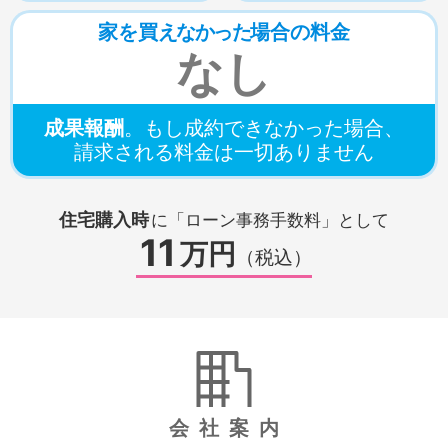
家を買
えなかった
場合の料金
なし
成果報酬
。
もし成約できなかった場合、
請求される料金は一切ありません
住宅購入時
に
「ローン事務手数料」として
11
万円
（税込）
会社案内