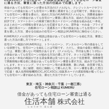
に通る方法、審査に通った方法の仕組みで応援します。
住宅ローン審査に通る方法
住宅ローン相談
住宅購入
使
用者責任
使用貸借
保佐人
個人信用情報
個人民事再
借金があっても住宅ローンが通せる方法の(クメル)なら、クレジットカードやフリ
ーローンの借金があっても住宅ローン審査に通過することは可能です。借金があっ
生
借地借家法
借地権
借金
借金あってもローンに通
ても住宅ローン審査を通せた、組めた方法のKUMERU(クメル)なら、消費者金融や
った
借金あってもローンに通った
借金あってもローンに通
オートローンの借金があっても住宅ローン審査に通る方法、組めた方法の組み方が
る
借金あってもローンに通る方法
借金あってもローン審査
好評です。スマートホーンの検索で銀行系カードローンの借金を組み込む一本化、
に通る
借金あってもローン審査に通る方法
借金あっても住
おまとめローンの情報を探すあなたを応援するクメル。奨学金・やみ金・ブライダ
宅ローンに通る
借金あっても住宅ローンに通る方法
借金あ
ル・銀行系ローン・自動車ローン・流通系カード等の借金があっても住宅ローン審
査を通した方法、通せる仕組みの住宅ローン相談は(KUMERU)に御任せください。
っても住宅ローン審査に通る
借金あっても住宅ローン審査に通
る
借金あっても住宅ローン審査に通る方法
借金あっても審
KUMERU(クメル)住宅ローン相談は借金があっても住宅ローンを組む方法、審査に
通った方法の通し方でサポートします。
査に通る
借金あっても審査に通る方法
借金あっても通る
借金あっても通る
借金あっても通る方法
借金があってもロ
住宅ローン相談の(KUMERU)は、トラベルローン、デンタルローン等の借金をして
いる状態でも、住宅ローンを組むことは可能です。 ただし、借金の金額と種類によ
ーンに通る
借金があってもローンに通る方法
借金があって
っては、審査に通らない可能性があります。(クメル)なら、手付金も無くリボ払い
もローン審査に通る
借金があってもローン審査に通る方法
の借金があっても住宅ローンが組める方法の通し方です。ネットの記事から借金を
借金があっても住宅ローンに通る
借金があっても住宅ローンに
まとめる一本化の相談ができる貸金業者は見つかりましたか？任意整理、債務整理
通る方法
借金があっても住宅ローンを組む
借金があっても
で異動情報が載る前に借金があっても住宅ローン審査を通す方法、組み方でお手伝
いします。キャッシング、マイカーローン等の多重債務、妻に内緒、自営業で収入
住宅ローン審査に通る
借金があっても住宅ローン審査に通る方
が低めの申告、夫に秘密、他社に御願いして断られた等、ローン審査を通した窓口
法
借金があっても住宅ローン審査に通る方法
借金があって
で応援！ 個人信用情報機関(CIC,JICC,KSC)に信販系カードの遅延情報が載ってもい
も住宅ローン審査に通過することは可能
借金があっても住宅ロ
ても住宅ローン通す組める方法、通せた方法でサポートしています。
ーン審査に通過することは可能
借金があっても審査に通る
借金があっても審査に通る
借金があっても審査に通る方法
東京・埼玉・神奈川・千葉（一都三県）
借金があっても通る
借金があっても通る
借金があっても通
住宅ローン相談
は KUMERU
る方法
借金があってローンに通る
借金があってローンに通
借金があっても住宅ローン審査は通る
る方法
借金があってローンに通る方法
借金があってローン
審査に通る
借金があってローン審査に通る方法
借金があっ
住活本舗
株式会社
てローン審査に通る方法
借金があって住宅ローンに通る
借
金があって住宅ローンに通る方法
借金があって住宅ローンに通
じゅうかつ ほんぽ