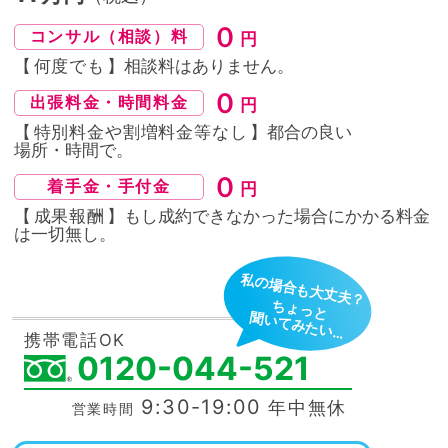
０
コンサル（相談）料
円
【
何度でも
】相談料はありません。
０
出張料金・時間料金
円
【
特別料金や割増料金等なし
】都合の良い
場所・時間
で。
０
着手金・手付金
円
【
成果報酬
】もし成約できなかった場合にかかる料金
は
一切無し。
私の場合も大丈夫？
ちょっと
聞いてみたい…
携帯電話OK
0120-044-521
9:30-19:00
年中無休
営業時間