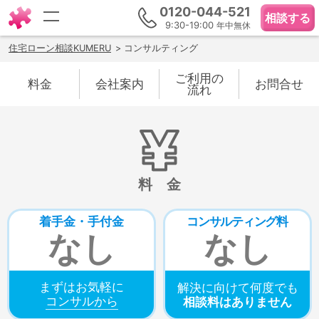
0120-044-521
相談する
9:30-19:00
年中無休
住宅ローン相談KUMERU
コンサルティング
ご利用
の
料金
会社
案内
お問合せ
流れ
料金
着手金・
手付金
コンサルティング
料
なし
なし
まずはお気軽に
解決に向けて
何度でも
コンサルから
相談料はありません