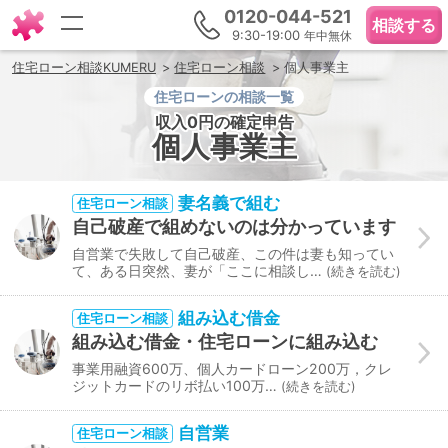
0120-044-521
相談する
9:30-19:00
年中無休
住宅ローン相談KUMERU
住宅ローン相談
個人事業主
住宅ローンの相談一覧
収入0円の確定申告
個人事業主
妻名義で組む
住宅ローン相談
自己破産で組めないのは分かっています
自営業で失敗して自己破産、この件は妻も知ってい
て、ある日突然、妻が「ここに相談し…
続きを読む
組み込む借金
住宅ローン相談
組み込む借金・住宅ローンに組み込む
事業用融資600万、個人カードローン200万，クレ
ジットカードのリボ払い100万…
続きを読む
自営業
住宅ローン相談