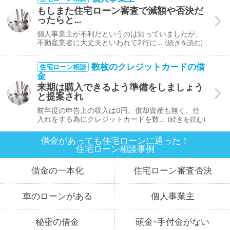
もしまた住宅ローン審査で減額や否決だ
ったらと…
個人事業主が不利だというのは知っていましたが、
不動産業者に大丈夫といわれて2行に…
続きを読む
数枚のクレジットカードの借
住宅ローン相談
金
来期は購入できるよう準備をしましょう
と提案され
前年度の申告上の収入は0円。償却資産も無く、仕
入れをする為にクレジットカードを数…
続きを読む
借金があっても住宅ローンに通った！
住宅ローン
相談事例
借金の
一本化
住宅ローン
審査
否決
車のローン
がある
個人事業主
秘密の
借金
頭金
・
手付金が
ない