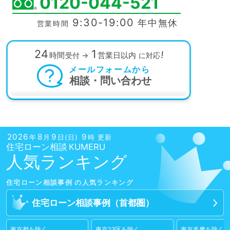
0120-044-521
9:30-19:00
年中無休
営業時間
24
1
!
時間
営業日以内
受付
→
に対応
メールフォームから
相談・問い合わせ
2026
8
9
9
年
月
日(日)
時 更新
住宅ローン相談
人気ランキング
住宅ローン相談
事例
住宅ローン相談
事例
（首都圏）
東京都
を除く
東京23区
を除く
東京多摩
を除く