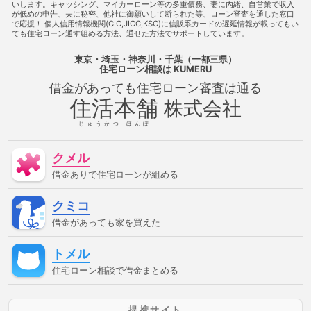
いします。キャッシング、マイカーローン等の多重債務、妻に内緒、自営業で収入
住宅ローン審査に通る
借金があっても住宅ローン審査に通る方
が低めの申告、夫に秘密、他社に御願いして断られた等、ローン審査を通した窓口
法
借金があっても住宅ローン審査に通る方法
借金があって
で応援！ 個人信用情報機関(CIC,JICC,KSC)に信販系カードの遅延情報が載ってもい
も住宅ローン審査に通過することは可能
借金があっても住宅ロ
ても住宅ローン通す組める方法、通せた方法でサポートしています。
ーン審査に通過することは可能
借金があっても審査に通る
借金があっても審査に通る
借金があっても審査に通る方法
東京・埼玉・神奈川・千葉（一都三県）
借金があっても通る
借金があっても通る
借金があっても通
住宅ローン相談
は KUMERU
る方法
借金があってローンに通る
借金があってローンに通
借金があっても住宅ローン審査は通る
る方法
借金があってローンに通る方法
借金があってローン
審査に通る
借金があってローン審査に通る方法
借金があっ
住活本舗
株式会社
てローン審査に通る方法
借金があって住宅ローンに通る
借
金があって住宅ローンに通る方法
借金があって住宅ローンに通
じゅうかつ ほんぽ
る方法
借金があって住宅ローン審査に通る
借金があって住
宅ローン審査に通る方法
借金があって審査に通る
借金があ
クメル
って審査に通る方法
借金があって通る
借金があって通る方
法
停止条件
催告の抗弁権
債務不履行
債権者
債権
借金ありで住宅ローンが組める
譲渡
入札
全銀協
公序良俗
公正証書遺言
公示価
格
公証人
公証役場
共有
内容証明郵便
再調達価
クミコ
額
分筆登記
切土
制度
単体規定
危険負担
原価
法
原状回復義務
双方代理
収益還元法
取引事例比較
借金があっても家を買えた
法
取消権
合意解除
合筆登記
同時履行
固定資産
税
固定金利
土地
売買
変動金利
天然果実
契約
トメル
不適合責任
妨害排除請求権
委任
定期借地権
容積率
審査に通った方法
審査に通る
審査に通る方法
専有部
住宅ローン相談で借金まとめる
分
建ぺい率
建物
建物買取請求権
建築協定
建築基
準法
建築確認
弁済
弁護士
強制執行
心裡留保
意思無能力者
成年後見人
手付
批准価格
抗弁権
抵
提携サイト