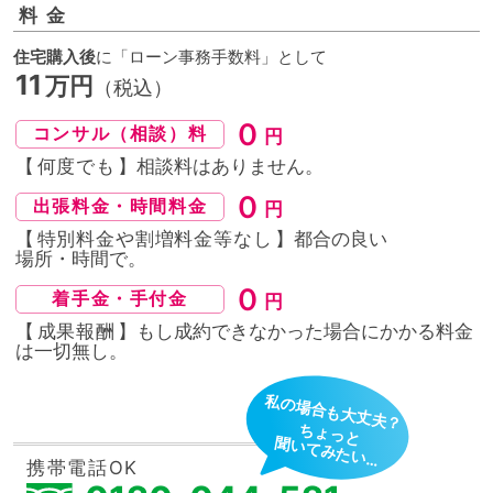
料金
住宅購入後
に「ローン事務手数料」として
11
万円
（税込）
０
コンサル（相談）料
円
【
何度でも
】相談料はありません。
０
出張料金・時間料金
円
【
特別料金や割増料金等なし
】都合の良い
場所・時間
で。
０
着手金・手付金
円
【
成果報酬
】もし成約できなかった場合にかかる料金
は
一切無し。
私の場合も大丈夫？
ちょっと
聞いてみたい…
携帯電話OK