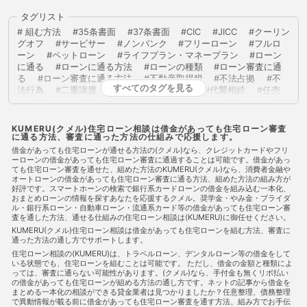
タグリスト
組む方法
35条書面
37条書面
CIC
JICC
クーリン
グオフ
サービサー
ノンバンク
フリーローン
フルロ
ーン
ペットローン
ライフプラン・マネープラン
ローン
に通る
ローンに通る方法
ローンの種類
ローン審査に通
る
ローン審査に通る方法
不動産取得税
不法占拠
不
すべてのタグを見る
法行為
二重譲渡
代物弁済
代理人
代襲相続
任売
任意売却
任意整理
低層住居専用地域
住宅ローン
住
宅ローンに通る
住宅ローンに通る方法
住宅ローンを組む
住宅ローン商品
住宅ローン審査
住宅ローン審査に通る
KUMERU(クメル)住宅ローン相談は借金があっても住宅ローン審査
に通る方法、審査に通った方法の仕組みで応援します。
住宅ローン審査に通る方法
住宅ローン相談
住宅購入
使
用者責任
使用貸借
保佐人
個人信用情報
個人民事再
借金があっても住宅ローンが通せる方法の(クメル)なら、クレジットカードやフリ
ーローンの借金があっても住宅ローン審査に通過することは可能です。借金があっ
生
借地借家法
借地権
借金
借金あってもローンに通
ても住宅ローン審査を通せた、組めた方法のKUMERU(クメル)なら、消費者金融や
った
借金あってもローンに通った
借金あってもローンに通
オートローンの借金があっても住宅ローン審査に通る方法、組めた方法の組み方が
る
借金あってもローンに通る方法
借金あってもローン審査
好評です。スマートホーンの検索で銀行系カードローンの借金を組み込む一本化、
に通る
借金あってもローン審査に通る方法
借金あっても住
おまとめローンの情報を探すあなたを応援するクメル。奨学金・やみ金・ブライダ
宅ローンに通る
借金あっても住宅ローンに通る方法
借金あ
ル・銀行系ローン・自動車ローン・流通系カード等の借金があっても住宅ローン審
査を通した方法、通せる仕組みの住宅ローン相談は(KUMERU)に御任せください。
っても住宅ローン審査に通る
借金あっても住宅ローン審査に通
る
借金あっても住宅ローン審査に通る方法
借金あっても審
KUMERU(クメル)住宅ローン相談は借金があっても住宅ローンを組む方法、審査に
通った方法の通し方でサポートします。
査に通る
借金あっても審査に通る方法
借金あっても通る
借金あっても通る
借金あっても通る方法
借金があってもロ
住宅ローン相談の(KUMERU)は、トラベルローン、デンタルローン等の借金をして
いる状態でも、住宅ローンを組むことは可能です。 ただし、借金の金額と種類によ
ーンに通る
借金があってもローンに通る方法
借金があって
っては、審査に通らない可能性があります。(クメル)なら、手付金も無くリボ払い
もローン審査に通る
借金があってもローン審査に通る方法
の借金があっても住宅ローンが組める方法の通し方です。ネットの記事から借金を
借金があっても住宅ローンに通る
借金があっても住宅ローンに
まとめる一本化の相談ができる貸金業者は見つかりましたか？任意整理、債務整理
通る方法
借金があっても住宅ローンを組む
借金があっても
で異動情報が載る前に借金があっても住宅ローン審査を通す方法、組み方でお手伝