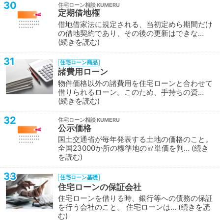
30
住宅ローン相談
定期借地権
借地借家法に規定される、当初定めら期間だけ
の借地契約であり、その後の更新はできな…
続きを読む
31
住宅ローン商品
諸費用ローン
物件価格以外の諸費用を住宅ローンと合わせて
借りられるローン。このため、手持ちの資…
続きを読む
32
住宅ローン相談
公示価格
国土交通省が毎年発表する土地の価格のこと。
全国23000か所の標準地の㎡単価を判…
続き
を読む
33
住宅ローン基礎
住宅ローンの保証会社
住宅ローンを借りる時、銀行等への債務の保証
を行う会社のこと。 住宅ローンは…
続きを読
む