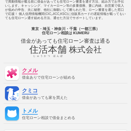
通る方法
借金があっても住宅ローンを組む
借金があっても
で異動情報が載る前に借金があっても住宅ローン審査を通す方法、組み方でお手伝
いします。キャッシング、マイカーローン等の多重債務、妻に内緒、自営業で収入
住宅ローン審査に通る
借金があっても住宅ローン審査に通る方
が低めの申告、夫に秘密、他社に御願いして断られた等、ローン審査を通した窓口
法
借金があっても住宅ローン審査に通る方法
借金があって
で応援！ 個人信用情報機関(CIC,JICC,KSC)に信販系カードの遅延情報が載ってもい
も住宅ローン審査に通過することは可能
借金があっても住宅ロ
ても住宅ローン通す組める方法、通せた方法でサポートしています。
ーン審査に通過することは可能
借金があっても審査に通る
借金があっても審査に通る
借金があっても審査に通る方法
東京・埼玉・神奈川・千葉（一都三県）
借金があっても通る
借金があっても通る
借金があっても通
住宅ローン相談
は KUMERU
る方法
借金があってローンに通る
借金があってローンに通
借金があっても住宅ローン審査は通る
る方法
借金があってローンに通る方法
借金があってローン
審査に通る
借金があってローン審査に通る方法
借金があっ
住活本舗
株式会社
てローン審査に通る方法
借金があって住宅ローンに通る
借
金があって住宅ローンに通る方法
借金があって住宅ローンに通
じゅうかつ ほんぽ
る方法
借金があって住宅ローン審査に通る
借金があって住
宅ローン審査に通る方法
借金があって審査に通る
借金があ
クメル
って審査に通る方法
借金があって通る
借金があって通る方
法
停止条件
催告の抗弁権
債務不履行
債権者
債権
借金ありで住宅ローンが組める
譲渡
入札
全銀協
公序良俗
公正証書遺言
公示価
格
公証人
公証役場
共有
内容証明郵便
再調達価
クミコ
額
分筆登記
切土
制度
単体規定
危険負担
原価
法
原状回復義務
双方代理
収益還元法
取引事例比較
借金があっても家を買えた
法
取消権
合意解除
合筆登記
同時履行
固定資産
税
固定金利
土地
売買
変動金利
天然果実
契約
トメル
不適合責任
妨害排除請求権
委任
定期借地権
容積率
審査に通った方法
審査に通る
審査に通る方法
専有部
住宅ローン相談で借金まとめる
分
建ぺい率
建物
建物買取請求権
建築協定
建築基
準法
建築確認
弁済
弁護士
強制執行
心裡留保
意思無能力者
成年後見人
手付
批准価格
抗弁権
抵