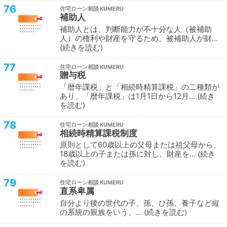
76
住宅ローン相談
補助人
補助人とは、判断能力が不十分な人（被補助
人）の権利や財産を守るため、被補助人が財…
続きを読む
77
住宅ローン相談
贈与税
「暦年課税」と「相続時精算課税」の二種類が
あり、「暦年課税」は1月1日から12月…
続き
を読む
78
住宅ローン相談
相続時精算課税制度
原則として60歳以上の父母または祖父母から、
18歳以上の子または孫に対し、財産を…
続き
を読む
79
住宅ローン相談
直系卑属
自分より後の世代の子、孫、ひ孫、養子など縦
の系統の親族をいう。…
続きを読む