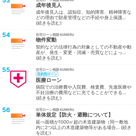
53
住宅ローン相談
成年後見人
成年後見人は、認知症、知的障害、精神障害な
どの理由で財産管理などの手続や身上保護…
続きを読む
54
住宅ローン相談
物件変動
契約などの法律行為の対象としての不動産や動
産が、発生・変更・消滅・売買などによっ…
続きを読む
55
住宅ローン相談
目的別ローン
医療ローン
病院での治療費や入院費、検査費、先進医療や
不妊治療の費用などに充てることができる…
続きを読む
56
住宅ローン相談
単体規定【防火・避難について】
延べ面積が1000㎡超の木造建築物（同一敷地
内に2つ以上の木造建築物等がある場合…
続き
を読む