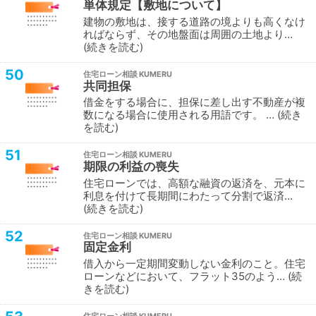
単体規定【敷地について】
建物の敷地は、接する道路の境よりも高くなけ
ればならず、その地盤面は周囲の土地より…
続きを読む
50
住宅ローン相談
共同担保
借金をする場合に、担保に差し出す不動産が複
数になる場合に使用される用語です。 …
続き
を読む
51
住宅ローン相談
期限の利益の喪失
住宅ローンでは、高額な融資の返済を、元本に
利息を付けて長期間にわたって分割で返済…
続きを読む
52
住宅ローン相談
固定金利
借入から一定期間変動しない金利のこと。住宅
ローンなどにおいて、フラット35のよう…
続
きを読む