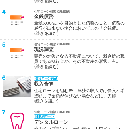
続きを読む
4
住宅ローン相談
金銭債務
金銭の支払いを目的とした債務のこと。債務の
履行が出来ない場合においてこの「金銭債…
続きを読む
5
住宅ローン相談
現況調査
競売の対象となる不動産について、裁判所の職
員である執行官が、その不動産の形状、占…
続きを読む
6
住宅ローン商品
収入合算
住宅ローンを組む際、単独の収入では借入れ希
望額まで金額が伸びない場合などに、夫婦…
続きを読む
7
住宅ローン相談
目的別ローン
デンタルローン
歯のインプラント、歯列矯正、ホワイトニン