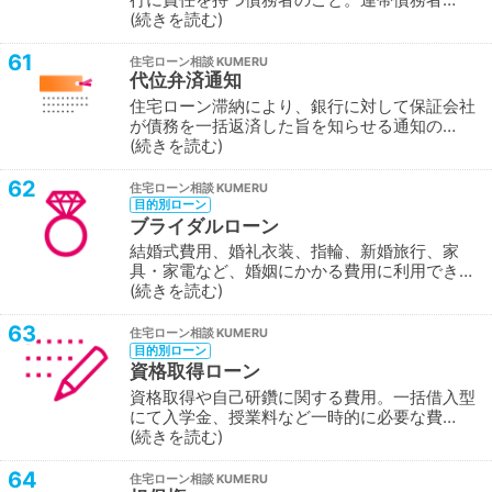
続きを読む
61
住宅ローン相談
代位弁済通知
住宅ローン滞納により、銀行に対して保証会社
が債務を一括返済した旨を知らせる通知の…
続きを読む
62
住宅ローン相談
目的別ローン
ブライダルローン
結婚式費用、婚礼衣装、指輪、新婚旅行、家
具・家電など、婚姻にかかる費用に利用でき…
続きを読む
63
住宅ローン相談
目的別ローン
資格取得ローン
資格取得や自己研鑽に関する費用。一括借入型
にて入学金、授業料など一時的に必要な費…
続きを読む
64
住宅ローン相談