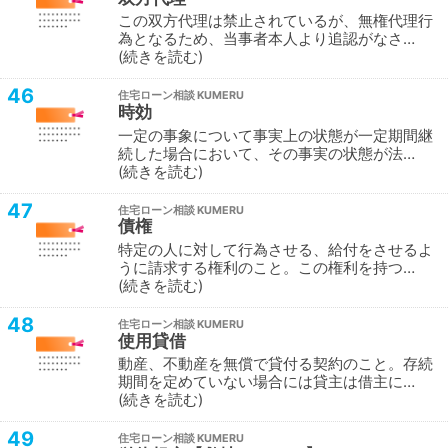
この双方代理は禁止されているが、無権代理行
為となるため、当事者本人より追認がなさ…
続きを読む
46
住宅ローン相談
時効
一定の事象について事実上の状態が一定期間継
続した場合において、その事実の状態が法…
続きを読む
47
住宅ローン相談
債権
特定の人に対して行為させる、給付をさせるよ
うに請求する権利のこと。この権利を持つ…
続きを読む
48
住宅ローン相談
使用貸借
動産、不動産を無償で貸付る契約のこと。存続
期間を定めていない場合には貸主は借主に…
続きを読む
49
住宅ローン相談