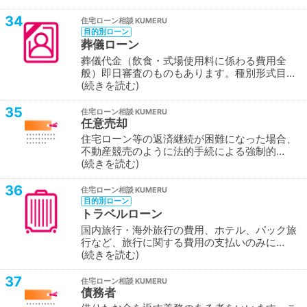
34
住宅ローン相談
目的別ローン
葬儀ローン
葬儀代金（飲食・式場使用料に係わる費用全
般）即日審査のものもあります。種別形式目…
続きを読む
35
住宅ローン相談
任意売却
住宅ローン等の返済継続が困難になった場合、
不動産競売のように法的手続による強制的…
続きを読む
36
住宅ローン相談
目的別ローン
トラベルローン
国内旅行・海外旅行の費用、ホテル、パック旅
行など、旅行に関する費用の支払いのみに…
続きを読む
37
住宅ローン相談
債務者