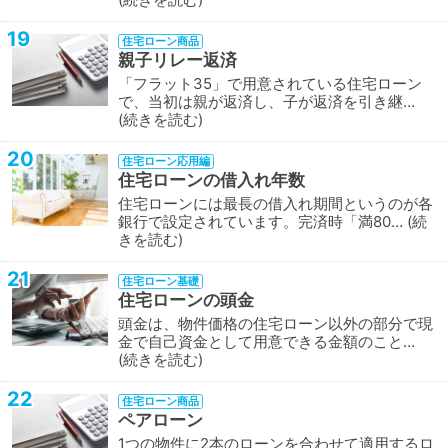
19
住宅ローン商品
親子リレー返済
「フラット35」で用意されている住宅ローン
で、当初は親が返済し、子が返済を引き継…
続きを読む
20
住宅ローン応用編
住宅ローンの借入れ年数
住宅ローンには最長の借入れ期間というのが各
銀行で設定されています。完済時「満80…
続
きを読む
21
住宅ローン基礎
住宅ローンの頭金
頭金は、物件価格の住宅ローン以外の部分で現
金で自己資金として用意できる金額のこと…
続きを読む
22
住宅ローン商品
ペアローン
1つの物件に2本のローンを合わせて適用するロ