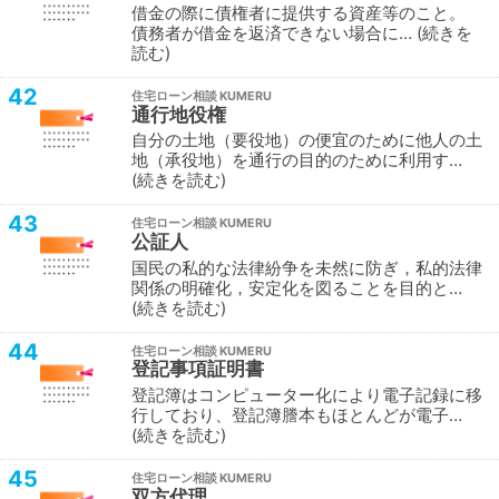
借金の際に債権者に提供する資産等のこと。
債務者が借金を返済できない場合に…
続きを
読む
42
住宅ローン相談
通行地役権
自分の土地（要役地）の便宜のために他人の土
地（承役地）を通行の目的のために利用す…
続きを読む
43
住宅ローン相談
公証人
国民の私的な法律紛争を未然に防ぎ，私的法律
関係の明確化，安定化を図ることを目的と…
続きを読む
44
住宅ローン相談
登記事項証明書
登記簿はコンピューター化により電子記録に移
行しており、登記簿謄本もほとんどが電子…
続きを読む
45
住宅ローン相談
双方代理