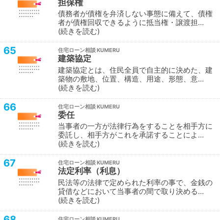
担保権
債務者が債権を弁済しない事態に備えて、債権
者が債権回収できるように抵当権・譲渡担…
続きを読む
65
住宅ローン相談
建築協定
建築協定とは、住民全員で自主的に決めた、建
築物の敷地、位置、構造、用途、形態、意…
続きを読む
66
住宅ローン相談
委任
当事者の一方が法律行為をすることを相手方に
委託し、相手方がこれを承諾することによ…
続きを読む
67
住宅ローン相談
法定利率（利息）
民法等の法律で定められた利率の事で、金銭の
貸借などにおいて当事者の間で取り決める…
続きを読む
68
住宅ローン相談