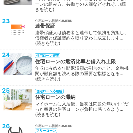
ーンの組み方。共働きの夫婦などそれぞ…
続
きを読む
23
住宅ローン相談
連帯保証
連帯保証人は債務者と連帯して債務を負担し、
債権者と保証契約を取り交わし成立します…
続きを読む
24
住宅ローン審査
住宅ローンの返済比率と借入れ上限
年収に占める年間返済額の割合のこと。金融機
関が融資額を決める際の重要な指標となる…
続きを読む
25
住宅ローン応用編
住宅ローンの滞納
マイホームに入居後、当初は問題の無いはずだ
った毎月の住宅ローンが負担に感じるよう…
続きを読む
26
住宅ローン相談
フリーローン