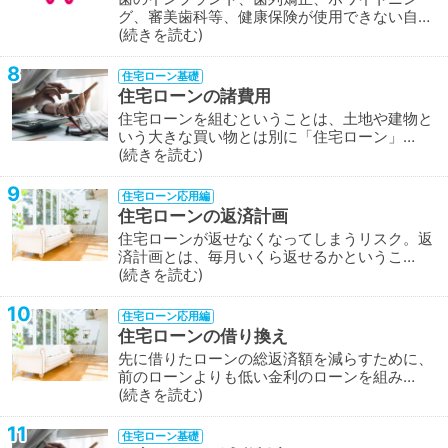
グ、審美歯科等、健康保険が使用できない自…
続きを読む
8
住宅ローン基礎
住宅ローンの諸費用
住宅ローンを組むということは、土地や建物と
いう大きな買い物とは別に「住宅ローン」…
続きを読む
9
住宅ローン応用編
住宅ローンの返済計画
住宅ローンが返せなくなってしまうリスク。返
済計画とは、毎月いくら返せるかというこ…
続きを読む
10
住宅ローン応用編
住宅ローンの借り換え
先に借りたローンの総返済額を減らすために、
前のローンよりも低い金利のローンを組み…
続きを読む
11
住宅ローン基礎