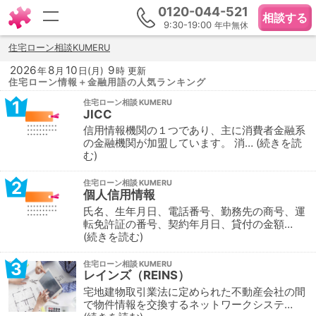
0120-044-521
相談する
9:30-19:00
年中無休
住宅ローン相談KUMERU
2026
8
10
9
年
月
日(月)
時 更新
住宅ローン情報＋金融用語の人気ランキング
1
住宅ローン相談
JICC
信用情報機関の１つであり、主に消費者金融系
の金融機関が加盟しています。 消…
続きを読
む
2
住宅ローン相談
個人信用情報
氏名、生年月日、電話番号、勤務先の商号、運
転免許証の番号、契約年月日、貸付の金額…
続きを読む
3
住宅ローン相談
レインズ（REINS）
宅地建物取引業法に定められた不動産会社の間
で物件情報を交換するネットワークシステ…