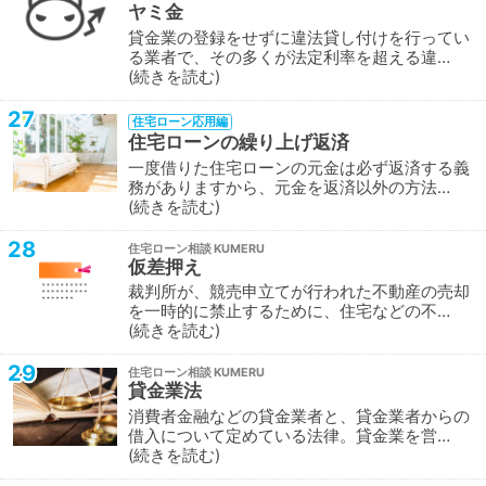
ヤミ金
貸金業の登録をせずに違法貸し付けを行ってい
る業者で、その多くが法定利率を超える違…
続きを読む
27
住宅ローン応用編
住宅ローンの繰り上げ返済
一度借りた住宅ローンの元金は必ず返済する義
務がありますから、元金を返済以外の方法…
続きを読む
28
住宅ローン相談
仮差押え
裁判所が、競売申立てが行われた不動産の売却
を一時的に禁止するために、住宅などの不…
続きを読む
29
住宅ローン相談
貸金業法
消費者金融などの貸金業者と、貸金業者からの
借入について定めている法律。貸金業を営…
続きを読む