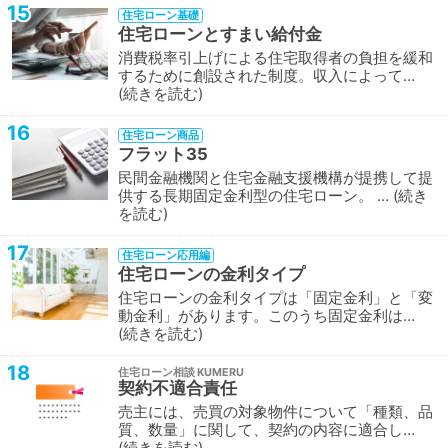
15
住宅ローン基礎
住宅ローンとすまい給付金
消費税率引上げによる住宅取得者の負担を緩和
するために創設された制度。収入によって…
続きを読む
16
住宅ローン商品
フラット35
民間金融機関と住宅金融支援機構が提携して提
供する長期固定金利型の住宅ローン。 …
続き
を読む
17
住宅ローン応用編
住宅ローンの金利タイプ
住宅ローンの金利タイプは「固定金利」と「変
動金利」があります。このうち固定金利は…
続きを読む
18
住宅ローン相談
契約不適合責任
売主には、売買の対象物件について「種類、品
質、数量」に関して、契約の内容に適合し…
続きを読む