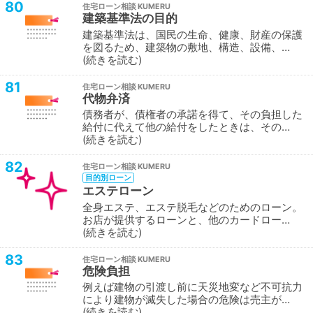
80
住宅ローン相談
建築基準法の目的
建築基準法は、国民の生命、健康、財産の保護
を図るため、建築物の敷地、構造、設備、…
続きを読む
81
住宅ローン相談
代物弁済
債務者が、債権者の承諾を得て、その負担した
給付に代えて他の給付をしたときは、その…
続きを読む
82
住宅ローン相談
目的別ローン
エステローン
全身エステ、エステ脱毛などのためのローン。
お店が提供するローンと、他のカードロー…
続きを読む
83
住宅ローン相談
危険負担
例えば建物の引渡し前に天災地変など不可抗力
により建物が滅失した場合の危険は売主が…
続きを読む