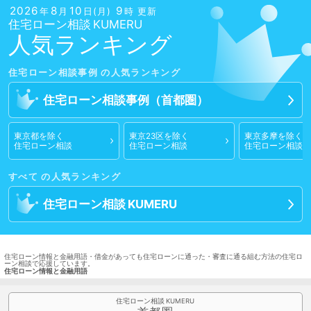
2026
8
10
9
年
月
日(月)
時 更新
住宅ローン相談
人気ランキング
住宅ローン相談
事例
住宅ローン相談
事例
（首都圏）
東京都
を除く
東京23区
を除く
東京多摩
を除く
住宅ローン相談
住宅ローン相談
住宅ローン相談
すべて
住宅ローン相談
住宅ローン情報と金融用語・借金があっても住宅ローンに通った・審査に通る組む方法の住宅ロ
ーン相談で応援しています。
住宅ローン情報と金融用語
住宅ローン相談