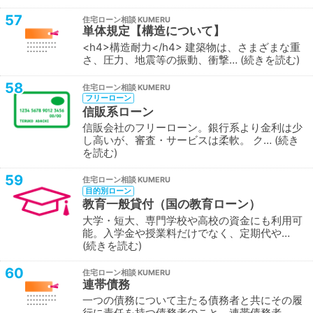
57
住宅ローン相談
単体規定【構造について】
<h4>構造耐力</h4> 建築物は、さまざまな重
さ、圧力、地震等の振動、衝撃…
続きを読む
58
住宅ローン相談
フリーローン
信販系ローン
信販会社のフリーローン。銀行系より金利は少
し高いが、審査・サービスは柔軟。 ク…
続き
を読む
59
住宅ローン相談
目的別ローン
教育一般貸付（国の教育ローン）
大学・短大、専門学校や高校の資金にも利用可
能。入学金や授業料だけでなく、定期代や…
続きを読む
60
住宅ローン相談
連帯債務
一つの債務について主たる債務者と共にその履
行に責任を持つ債務者のこと。連帯債務者…