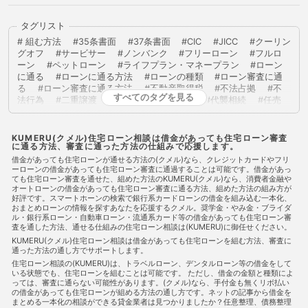
タグリスト
組む方法
35条書面
37条書面
CIC
JICC
クーリン
グオフ
サービサー
ノンバンク
フリーローン
フルロ
ーン
ペットローン
ライフプラン・マネープラン
ローン
に通る
ローンに通る方法
ローンの種類
ローン審査に通
る
ローン審査に通る方法
不動産取得税
不法占拠
不
すべてのタグを見る
法行為
二重譲渡
代物弁済
代理人
代襲相続
任売
任意売却
任意整理
低層住居専用地域
住宅ローン
住
宅ローンに通る
住宅ローンに通る方法
住宅ローンを組む
住宅ローン商品
住宅ローン審査
住宅ローン審査に通る
KUMERU(クメル)住宅ローン相談は借金があっても住宅ローン審査
に通る方法、審査に通った方法の仕組みで応援します。
住宅ローン審査に通る方法
住宅ローン相談
住宅購入
使
用者責任
使用貸借
保佐人
個人信用情報
個人民事再
借金があっても住宅ローンが通せる方法の(クメル)なら、クレジットカードやフリ
ーローンの借金があっても住宅ローン審査に通過することは可能です。借金があっ
生
借地借家法
借地権
借金
借金あってもローンに通
ても住宅ローン審査を通せた、組めた方法のKUMERU(クメル)なら、消費者金融や
った
借金あってもローンに通った
借金あってもローンに通
オートローンの借金があっても住宅ローン審査に通る方法、組めた方法の組み方が
る
借金あってもローンに通る方法
借金あってもローン審査
好評です。スマートホーンの検索で銀行系カードローンの借金を組み込む一本化、
に通る
借金あってもローン審査に通る方法
借金あっても住
おまとめローンの情報を探すあなたを応援するクメル。奨学金・やみ金・ブライダ
宅ローンに通る
借金あっても住宅ローンに通る方法
借金あ
ル・銀行系ローン・自動車ローン・流通系カード等の借金があっても住宅ローン審
査を通した方法、通せる仕組みの住宅ローン相談は(KUMERU)に御任せください。
っても住宅ローン審査に通る
借金あっても住宅ローン審査に通
る
借金あっても住宅ローン審査に通る方法
借金あっても審
KUMERU(クメル)住宅ローン相談は借金があっても住宅ローンを組む方法、審査に
通った方法の通し方でサポートします。
査に通る
借金あっても審査に通る方法
借金あっても通る
借金あっても通る
借金あっても通る方法
借金があってもロ
住宅ローン相談の(KUMERU)は、トラベルローン、デンタルローン等の借金をして
いる状態でも、住宅ローンを組むことは可能です。 ただし、借金の金額と種類によ
ーンに通る
借金があってもローンに通る方法
借金があって
っては、審査に通らない可能性があります。(クメル)なら、手付金も無くリボ払い
もローン審査に通る
借金があってもローン審査に通る方法
の借金があっても住宅ローンが組める方法の通し方です。ネットの記事から借金を
借金があっても住宅ローンに通る
借金があっても住宅ローンに
まとめる一本化の相談ができる貸金業者は見つかりましたか？任意整理、債務整理