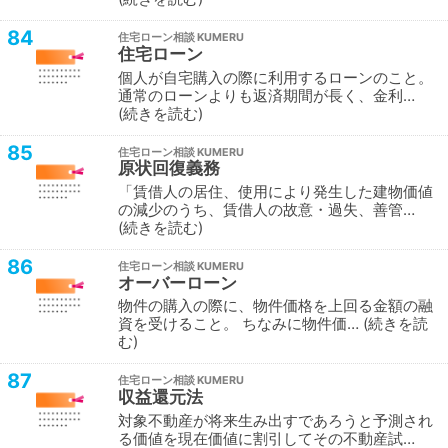
84
住宅ローン相談
住宅ローン
個人が自宅購入の際に利用するローンのこと。
通常のローンよりも返済期間が長く、金利…
続きを読む
85
住宅ローン相談
原状回復義務
「賃借人の居住、使用により発生した建物価値
の減少のうち、賃借人の故意・過失、善管…
続きを読む
86
住宅ローン相談
オーバーローン
物件の購入の際に、物件価格を上回る金額の融
資を受けること。 ちなみに物件価…
続きを読
む
87
住宅ローン相談
収益還元法
対象不動産が将来生み出すであろうと予測され
る価値を現在価値に割引してその不動産試…