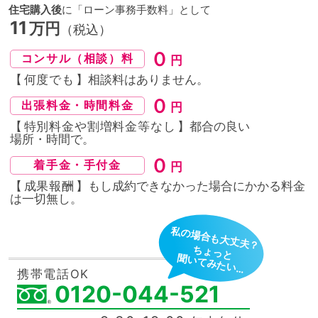
住宅購入後
に「ローン事務手数料」として
11
万円
（税込）
０
コンサル（相談）料
円
【
何度でも
】相談料はありません。
０
出張料金・時間料金
円
【
特別料金や割増料金等なし
】都合の良い
場所・時間
で。
０
着手金・手付金
円
【
成果報酬
】もし成約できなかった場合にかかる料金
は
一切無し。
私の場合も大丈夫？
ちょっと
聞いてみたい…
携帯電話OK
0120-044-521