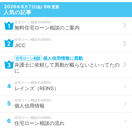
があって通る
借金があって通る方法
審査に通った方法
2026
8
7
9
年
月
日(金)
時 更新
審査に通る
審査に通る方法
通った
通った方法
通
人気の記事
る
通る方法
住宅ローン相談
1
無料住宅ローン相談のご案内
住宅ローン相談
2
JICC
個人信用情報に異動
住宅ローン相談
3
弁護士に依頼して異動が載らないといってたの
に
住宅ローン相談
4
レインズ（REINS）
住宅ローン相談
5
個人信用情報
住宅ローン相談
6
住宅ローン相談の流れ