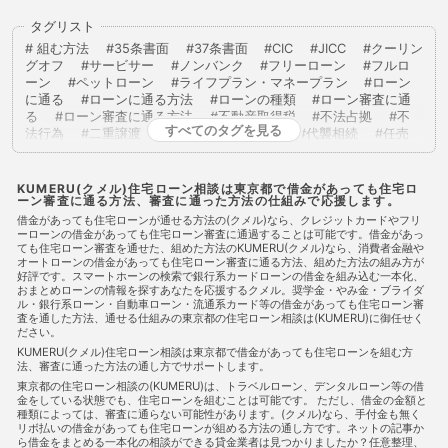
タグリスト
組む方法
35条書面
37条書面
CIC
JICC
クーリン
グオフ
サービサー
ノンバンク
フリーローン
フルロ
ーン
ペットローン
ライフプラン・マネープラン
ローン
に通る
ローンに通る方法
ローンの種類
ローン審査に通
る
ローン審査に通る方法
不動産取得税
不法占拠
不
すべてのタグを見る
法行為
二重譲渡
代物弁済
代理人
代襲相続
任売
任意売却
任意整理
低層住居専用地域
住宅ローン
住
宅ローンに通る
住宅ローンに通る方法
住宅ローンを組む
住宅ローン商品
住宅ローン審査
住宅ローン審査に通る
KUMERU(クメル)住宅ローン相談は東京都で借金があっても住宅ロ
ーン審査に通る方法、審査に通った方法の仕組みで応援します。
住宅ローン審査に通る方法
住宅ローン相談
住宅購入
使
用者責任
使用貸借
保佐人
個人信用情報
個人民事再
借金があっても住宅ローンが通せる方法の(クメル)なら、クレジットカードやフリ
ーローンの借金があっても住宅ローン審査に通過することは可能です。借金があっ
生
借地借家法
借地権
借金
借金あってもローンに通
ても住宅ローン審査を通せた、組めた方法のKUMERU(クメル)なら、消費者金融や
った
借金あってもローンに通った
借金あってもローンに通
オートローンの借金があっても住宅ローン審査に通る方法、組めた方法の組み方が
る
借金あってもローンに通る方法
借金あってもローン審査
好評です。スマートホーンの検索で銀行系カードローンの借金を組み込む一本化、
に通る
借金あってもローン審査に通る方法
借金あっても住
おまとめローンの情報を探すあなたを応援するクメル。奨学金・やみ金・ブライダ
宅ローンに通る
借金あっても住宅ローンに通る方法
借金あ
ル・銀行系ローン・自動車ローン・流通系カード等の借金があっても住宅ローン審
査を通した方法、通せる仕組みの東京都の住宅ローン相談は(KUMERU)に御任せく
っても住宅ローン審査に通る
借金あっても住宅ローン審査に通
ださい。
る
借金あっても住宅ローン審査に通る方法
借金あっても審
KUMERU(クメル)住宅ローン相談は東京都で借金があっても住宅ローンを組む方
査に通る
借金あっても審査に通る方法
借金あっても通る
法、審査に通った方法の通し方でサポートします。
借金あっても通る
借金あっても通る方法
借金があってもロ
東京都の住宅ローン相談の(KUMERU)は、トラベルローン、デンタルローン等の借
ーンに通る
借金があってもローンに通る方法
借金があって
金をしている状態でも、住宅ローンを組むことは可能です。 ただし、借金の金額と
もローン審査に通る
借金があってもローン審査に通る方法
種類によっては、審査に通らない可能性があります。(クメル)なら、手付金も無く
借金があっても住宅ローンに通る
借金があっても住宅ローンに
リボ払いの借金があっても住宅ローンが組める方法の通し方です。ネットの記事か
通る方法
借金があっても住宅ローンを組む
借金があっても
ら借金をまとめる一本化の相談ができる貸金業者は見つかりましたか？任意整理、