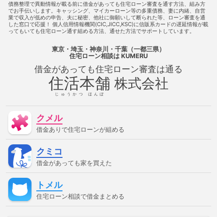
債務整理で異動情報が載る前に借金があっても住宅ローン審査を通す方法、組み方
住宅ローン審査に通る
借金があっても住宅ローン審査に通る方
でお手伝いします。キャッシング、マイカーローン等の多重債務、妻に内緒、自営
法
借金があっても住宅ローン審査に通る方法
借金があって
業で収入が低めの申告、夫に秘密、他社に御願いして断られた等、ローン審査を通
も住宅ローン審査に通過することは可能
借金があっても住宅ロ
した窓口で応援！ 個人信用情報機関(CIC,JICC,KSC)に信販系カードの遅延情報が載
ーン審査に通過することは可能
借金があっても審査に通る
ってもいても住宅ローン通す組める方法、通せた方法でサポートしています。
借金があっても審査に通る
借金があっても審査に通る方法
借金があっても通る
借金があっても通る
借金があっても通
東京・埼玉・神奈川・千葉（一都三県）
る方法
借金があってローンに通る
借金があってローンに通
住宅ローン相談
は KUMERU
る方法
借金があってローンに通る方法
借金があってローン
借金があっても住宅ローン審査は通る
審査に通る
借金があってローン審査に通る方法
借金があっ
住活本舗
てローン審査に通る方法
借金があって住宅ローンに通る
借
株式会社
金があって住宅ローンに通る方法
借金があって住宅ローンに通
る方法
借金があって住宅ローン審査に通る
借金があって住
じゅうかつ ほんぽ
宅ローン審査に通る方法
借金があって審査に通る
借金があ
って審査に通る方法
借金があって通る
借金があって通る方
クメル
法
停止条件
催告の抗弁権
債務不履行
債権者
債権
譲渡
入札
全銀協
公序良俗
公正証書遺言
公示価
借金ありで住宅ローンが組める
格
公証人
公証役場
共有
内容証明郵便
再調達価
額
分筆登記
切土
制度
単体規定
危険負担
原価
クミコ
法
原状回復義務
双方代理
収益還元法
取引事例比較
法
取消権
合意解除
合筆登記
同時履行
固定資産
借金があっても家を買えた
税
固定金利
土地
売買
変動金利
天然果実
契約
不適合責任
妨害排除請求権
委任
定期借地権
容積率
トメル
審査に通った方法
審査に通る
審査に通る方法
専有部
分
建ぺい率
建物
建物買取請求権
建築協定
建築基
住宅ローン相談で借金まとめる
準法
建築確認
弁済
弁護士
強制執行
心裡留保
意思無能力者
成年後見人
手付
批准価格
抗弁権
抵