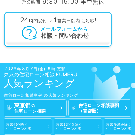
9:30-19:00
年中無休
営業時間
24
1
!
時間
営業日以内
受付
→
に対応
メールフォームから
相談・問い合わせ
2026
8
7
9
年
月
日(金)
時 更新
東京の
住宅ローン相談
人気ランキング
住宅ローン相談
事例
東京都
住宅ローン相談
事例
の
（首都圏）
住宅ローン相談
東京都
を除く
東京23区
を除く
東京多摩
を除く
住宅ローン相談
住宅ローン相談
住宅ローン相談