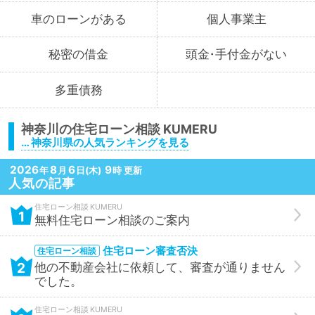
車のローン
がある
個人事業主
秘密の
借金
頭金
・
手付金が
ない
多重債務
神奈川の
住宅ローン相談
… 神奈川県の人気ランキングを見る
2026
8
6
9
年
月
日(木)
時 更新
人気の記事
住宅ローン相談
1
無料住宅ローン相談のご案内
住宅ローン審査否決
住宅ローン相談
2
他の不動産会社に依頼して、審査が通りません
でした。
住宅ローン相談