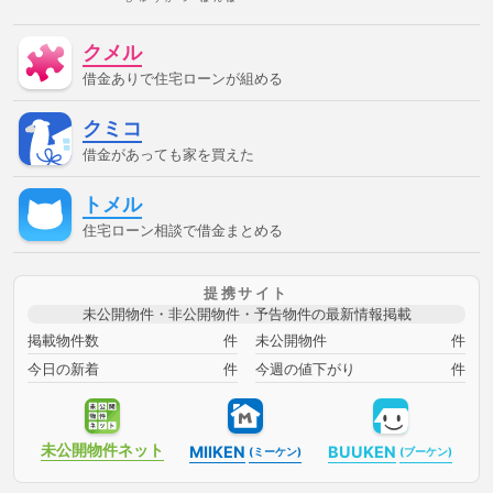
宅ローン審査に通る方法
借金があって審査に通る
借金があ
って審査に通る方法
借金があって通る
借金があって通る方
クメル
法
停止条件
催告の抗弁権
債務不履行
債権者
債権
譲渡
入札
全銀協
公序良俗
公正証書遺言
公示価
借金ありで住宅ローンが組める
格
公証人
公証役場
共有
内容証明郵便
再調達価
額
分筆登記
切土
制度
単体規定
危険負担
原価
クミコ
法
原状回復義務
双方代理
収益還元法
取引事例比較
法
取消権
合意解除
合筆登記
同時履行
固定資産
借金があっても家を買えた
税
固定金利
土地
売買
変動金利
天然果実
契約
不適合責任
妨害排除請求権
委任
定期借地権
容積率
トメル
審査に通った方法
審査に通る
審査に通る方法
専有部
分
建ぺい率
建物
建物買取請求権
建築協定
建築基
住宅ローン相談で借金まとめる
準法
建築確認
弁済
弁護士
強制執行
心裡留保
意思無能力者
成年後見人
手付
批准価格
抗弁権
抵
当権
担保
担保権
援用
損害賠償
敷地
敷地、防
提携サイト
火、衛生、
時効
書類
根抵当権
検索の抗弁権
構
未公開物件・非公開物件・予告物件の最新情報掲載
造
構造計算
民法
法律
消滅時効
準防火地域
滞
納
無効
無権代理
物件変動
特定調停
用益権
用
掲載物件数
件
未公開物件
件
途地域
登記
登記事項証明書
目的別ローン
直系卑属
今日の新着
件
今週の値下がり
件
直系尊属
相続時精算課税制度
短期譲渡所得
破産
破
産管財人
確定日付
税金
競売
管財人
組む方法
組む方法ローンに通るローンに通る方法ローン審査に通るローン審
査に通る方法住宅ローンに通る住宅ローンに通る方法住宅ローン審
未公開物件
ネット
査に通る住宅ローン審査に通る方法住宅ローン相談借金があっても
MIIKEN
BUUKEN
(ミーケン)
(ブーケン)
ローンに通る借金があってもローンに通る方法借金があってもロー
ン審査に通る借金があってもローン審査に通る方法借金があっても