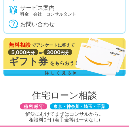
サービス案内
料金｜会社｜コンサルタント
お問い合わせ
無料相談
で
アンケートに答えて
5,000
3000
円分
円分
or
ギフト券
を
もらおう！
詳しく見る▶
住宅ローン相談
秘密厳守
東京・神奈川・埼玉・千葉
解決にむけてまずはコンサルから。
相談料0円 (着手金等は一切なし)