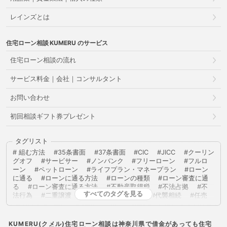
レインズとは
住宅ローン相談
のサービス
住宅ローン相談の流れ
サービス料金｜会社｜コンサルタント
お問い合わせ
初回相談ギフト券プレゼント
タグリスト
組む方法
35条書面
37条書面
CIC
JICC
クーリン
グオフ
サービサー
ノンバンク
フリーローン
フルロ
ーン
ペットローン
ライフプラン・マネープラン
ローン
に通る
ローンに通る方法
ローンの種類
ローン審査に通
る
ローン審査に通る方法
不動産取得税
不法占拠
不
すべてのタグを見る
法行為
二重譲渡
代物弁済
代理人
代襲相続
任売
任意売却
任意整理
低層住居専用地域
住宅ローン
住
宅ローンに通る
住宅ローンに通る方法
住宅ローンを組む
住宅ローン商品
住宅ローン審査
住宅ローン審査に通る
KUMERU(クメル)住宅ローン相談は神奈川県で借金があっても住宅