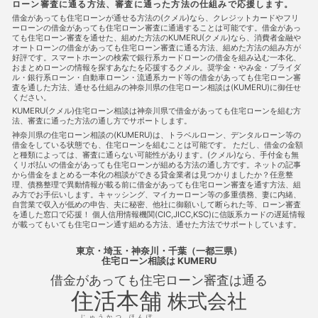
ローン審査に通る方法、審査に通った方法の仕組みで応援します。
住宅ローン審査に通る方法
住宅ローン相談
住宅購入
使
用者責任
使用貸借
保佐人
個人信用情報
個人民事再
借金があっても住宅ローンが通せる方法の(クメル)なら、クレジットカードやフリ
ーローンの借金があっても住宅ローン審査に通過することは可能です。借金があっ
生
借地借家法
借地権
借金
借金あってもローンに通
ても住宅ローン審査を通せた、組めた方法のKUMERU(クメル)なら、消費者金融や
った
借金あってもローンに通った
借金あってもローンに通
オートローンの借金があっても住宅ローン審査に通る方法、組めた方法の組み方が
る
借金あってもローンに通る方法
借金あってもローン審査
好評です。スマートホーンの検索で銀行系カードローンの借金を組み込む一本化、
に通る
借金あってもローン審査に通る方法
借金あっても住
おまとめローンの情報を探すあなたを応援するクメル。奨学金・やみ金・ブライダ
宅ローンに通る
借金あっても住宅ローンに通る方法
借金あ
ル・銀行系ローン・自動車ローン・流通系カード等の借金があっても住宅ローン審
査を通した方法、通せる仕組みの神奈川県の住宅ローン相談は(KUMERU)に御任せ
っても住宅ローン審査に通る
借金あっても住宅ローン審査に通
ください。
る
借金あっても住宅ローン審査に通る方法
借金あっても審
KUMERU(クメル)住宅ローン相談は神奈川県で借金があっても住宅ローンを組む方
査に通る
借金あっても審査に通る方法
借金あっても通る
法、審査に通った方法の通し方でサポートします。
借金あっても通る
借金あっても通る方法
借金があってもロ
神奈川県の住宅ローン相談の(KUMERU)は、トラベルローン、デンタルローン等の
ーンに通る
借金があってもローンに通る方法
借金があって
借金をしている状態でも、住宅ローンを組むことは可能です。 ただし、借金の金額
もローン審査に通る
借金があってもローン審査に通る方法
と種類によっては、審査に通らない可能性があります。(クメル)なら、手付金も無
借金があっても住宅ローンに通る
借金があっても住宅ローンに
くリボ払いの借金があっても住宅ローンが組める方法の通し方です。ネットの記事
通る方法
借金があっても住宅ローンを組む
借金があっても
から借金をまとめる一本化の相談ができる貸金業者は見つかりましたか？任意整
理、債務整理で異動情報が載る前に借金があっても住宅ローン審査を通す方法、組
住宅ローン審査に通る
借金があっても住宅ローン審査に通る方
み方でお手伝いします。キャッシング、マイカーローン等の多重債務、妻に内緒、
法
借金があっても住宅ローン審査に通る方法
借金があって
自営業で収入が低めの申告、夫に秘密、他社に御願いして断られた等、ローン審査
も住宅ローン審査に通過することは可能
借金があっても住宅ロ
を通した窓口で応援！ 個人信用情報機関(CIC,JICC,KSC)に信販系カードの遅延情報
ーン審査に通過することは可能
借金があっても審査に通る
が載ってもいても住宅ローン通す組める方法、通せた方法でサポートしています。
借金があっても審査に通る
借金があっても審査に通る方法
借金があっても通る
借金があっても通る
借金があっても通
東京・埼玉・神奈川・千葉（一都三県）
る方法
借金があってローンに通る
借金があってローンに通
住宅ローン相談
は KUMERU
る方法
借金があってローンに通る方法
借金があってローン
借金があっても住宅ローン審査は通る
審査に通る
借金があってローン審査に通る方法
借金があっ
住活本舗
てローン審査に通る方法
借金があって住宅ローンに通る
借
株式会社
金があって住宅ローンに通る方法
借金があって住宅ローンに通
る方法
借金があって住宅ローン審査に通る
借金があって住
じゅうかつ ほんぽ