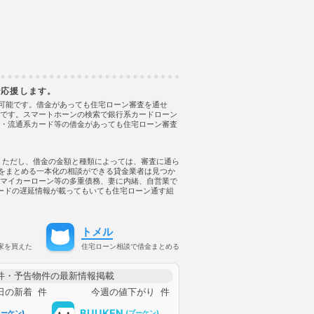
任意整理
低層住居専用地域
住宅ローンに通る
に通る方法
住宅ローンを組む
商品
住宅ローン審査
審査に通る
住宅ローン審査に通る方法
相談
住宅購入
使用者責任
保佐人
個人信用情報
で応援します。
生
借地借家法
借地権
借金
もローンに通った
は可能です。借金があっても住宅ローン審査を通せ
評です。スマートホーンの検索で銀行系カードローン
もローンに通った
・流通系カード等の借金があっても住宅ローン審査
もローンに通る
もローンに通る方法
もローン審査に通る
。 ただし、借金の金額と種類によっては、審査に通ら
もローン審査に通る方法
金をまとめる一本化の相談ができる貸金業者は見つか
も住宅ローンに通る
マイカーローン等の多重債務、妻に内緒、自営業で
も住宅ローンに通る方法
系カードの遅延情報が載ってもいても住宅ローン通す組
も住宅ローン審査に通る
も住宅ローン審査に通る
も住宅ローン審査に通る方法
トメル
も審査に通る
も審査に通る方法
借金あっても通る
家を買えた
住宅ローン相談で借金まとめる
も通る
借金あっても通る方法
てもローンに通る
件・予告物件の最新情報掲載
てもローンに通る方法
日の新着
件
今週の値下がり
件
てもローン審査に通る
てもローン審査に通る方法
BUUKEN
ミーケン)
(ブーケン)