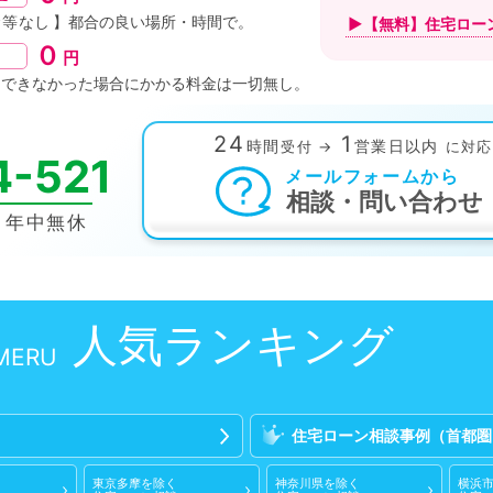
金等なし
】都合の良い
場所・時間
で。
▶【無料】住宅ロー
０
円
約できなかった場合にかかる料金は
一切無し。
24
1
時間
営業日以内
受付
→
に対応
4-521
メールフォームから
相談・問い合わせ
0
年中無休
人気ランキング
住宅ローン相談
事例
（首都圏
東京多摩
を除く
神奈川県
を除く
横浜