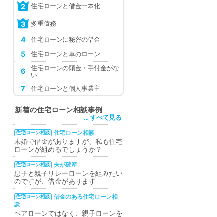
住宅ローンと借金一本化
2
多重債務
3
4
住宅ローンに秘密の借金
5
住宅ローンと車のローン
住宅ローンの頭金・手付金がな
6
い
7
住宅ローンと個人事業主
新着の住宅ローン相談事例
… すべて見る
住宅ローン相談
住宅ローン相談
未婚で借金がありますが、私も住宅
ローンが組めるでしょうか？
夫が破産
住宅ローン相談
息子と親子リレーローンを組みたい
のですが、借金があります
借金のある住宅ローン相
住宅ローン相談
談
ペアローンではなく、親子ローンを