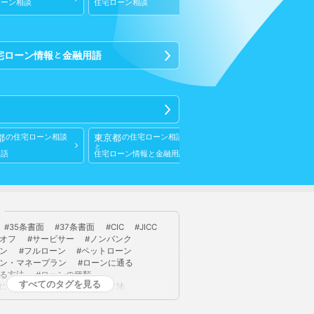
ローン相談
住宅ローン相談
住宅ローン相談
宅ローン情報
金融用語
と
東京23区
の
都
東京都
の
住宅ローン相談
の
住宅ローン相談
住宅ローン相談
と
と
用語
住宅ローン情報
と
金融用語
住宅ローン情報
ト
35条書面
37条書面
CIC
JICC
オフ
サービサー
ノンバンク
ン
フルローン
ペットローン
ン・マネープラン
ローンに通る
る方法
ローンの種類
すべてのタグを見る
に通る
ローン審査に通る方法
税
不法占拠
不法行為
二重譲渡
代理人
代襲相続
任売