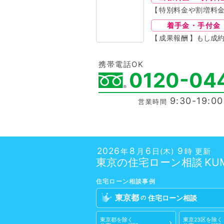
【
特別料金や割増料
着手金・手付金
【
成果報酬
】もし成
携帯電話OK
0120-04
9:30-19:0
営業時間
2026
8
6
9
年
月
日(木)
時 更新
東京の
住宅ローン相談
住宅ローン相談
事例
東京都
住宅ローン相談
の
東京都
を除く
東京23区
を除く