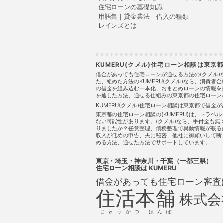
住宅ローンの基礎知識
用語集｜貸金業法｜借入の種類
レインズとは
KUMERU(クメル)住宅ローン相談は東
借金があっても住宅ローンが通せる方法の(クメル
た、組めた方法のKUMERU(クメル)なら、消費
の借金を組み込む一本化、おまとめローンの情報を
を通した方法、通せる仕組みの東京都の住宅ローン相談
KUMERU(クメル)住宅ローン相談は東京都で借
東京都の住宅ローン相談の(KUMERU)は、トラ
ない可能性があります。(クメル)なら、手付金も
りましたか？任意整理、債務整理で異動情報が載る
収入が低めの申告、夫に秘密、他社に御願いして断られ
める方法、通せた方法でサポートしています。
東京・埼玉・神奈川・千葉（一都三県）
住宅ローン相談
は KUMERU
借金があっても住宅ローン審査
住活本舗
株式会
じゅうかつ ほんぽ