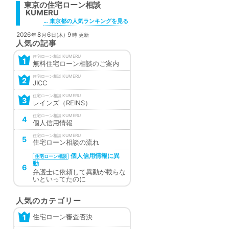
東京の
住宅ローン相談
… 東京都の人気ランキングを見る
2026
8
6
9
年
月
日(木)
時 更新
人気の記事
住宅ローン相談
1
無料住宅ローン相談のご案内
住宅ローン相談
2
JICC
住宅ローン相談
3
レインズ（REINS）
住宅ローン相談
4
個人信用情報
住宅ローン相談
5
住宅ローン相談の流れ
個人信用情報に異
住宅ローン相談
動
6
弁護士に依頼して異動が載らな
いといってたのに
人気のカテゴリー
住宅ローン審査否決
1