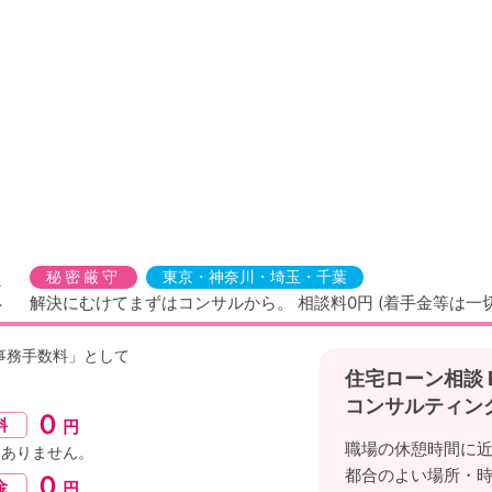
談
秘密厳守
東京・神奈川・埼玉・千葉
解決にむけてまずはコンサルから。
相談料0円 (着手金等は一
事務手数料」として
住宅ローン相談
コンサルティン
０
料
円
職場の休憩時間に
はありません。
都合のよい場所・
０
金
円