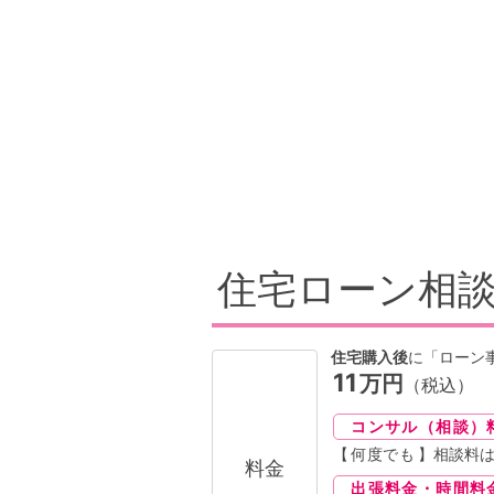
住宅ローン相
住宅購入後
に「ローン
11
万円
（税込）
コンサル（相談）
【
何度でも
】相談料
料金
出張料金・時間料