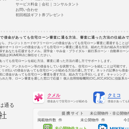
任意売却
サービス料金｜会社｜コンサルタント
住宅ローン
お問い合わせ
住宅ローン
初回相談ギフト券プレゼント
住宅ローン
住宅ローン
住宅ローン
使用貸借
京都で借金があっても住宅ローン審査に通る方法、審査に通った方法の仕組み
個人民事再
借金あって
)なら、クレジットカードやフリーローンの借金があっても住宅ローン審査に通過すること
者金融やオートローンの借金があっても住宅ローン審査に通る方法、組めた方法の組み方が好
借金あって
探すあなたを応援するクメル。奨学金・やみ金・ブライダル・銀行系ローン・自動車ローン
借金あって
は(KUMERU)に御任せください。
借金あって
金があっても住宅ローンを組む方法、審査に通った方法の通し方でサポートします。
借金あって
ベルローン、デンタルローン等の借金をしている状態でも、住宅ローンを組むことは可能です
借金あって
無くリボ払いの借金があっても住宅ローンが組める方法の通し方です。ネットの記事から借
借金あって
前に借金があっても住宅ローン審査を通す方法、組み方でお手伝いします。キャッシング、
借金あって
た等、ローン審査を通した窓口で応援！ 個人信用情報機関(CIC,JICC,KSC)に信販
借金あって
借金あって
借金あって
クメル
クミコ
借金あって
借金あって
借金ありで住宅ローンが組める
借金があっても
は通る
借金あって
借金があっ
社
提携サイト
未公開物件・非公開物
借金があっ
掲載物件数
件
未公開物件
件
今
借金があっ
借金があっ
未公開物件
ネット
MIIKEN
(