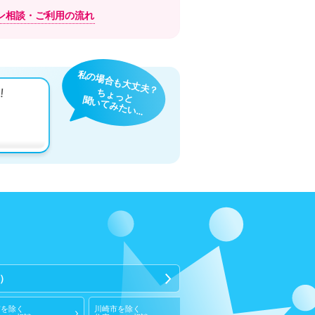
ン相談・
ご利用の流れ
私の場合も大丈夫？
!
ちょっと
聞いてみたい…
）
市
を除く
川崎市
を除く
相模原市
を除く