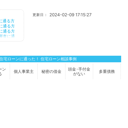
2024-02-09 17:15:27
更新日：
に通る方
に通る方
に通る方
審査に通
宅ローン相
借金あって
ンに通る方
借金あっ
住宅ローンに通った！
住宅ローン
相談事例
っても住宅
ーンに通る
ーン
頭金
・
手付金
個人事業主
秘密の
借金
多重債務
に通る
借
る
が
ない
借金あ
査に通る方
も通る方
借金があっ
てもローン
審査に通る
通る
借金
借金があっ
ても住宅ロ
宅ローン審