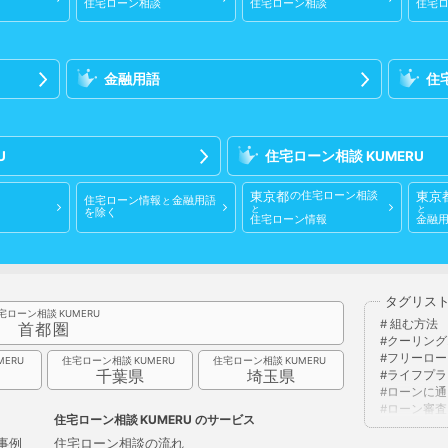
住宅ローン相談
住宅ローン相談
住宅
金融用語
住
住宅ローン相談
東京都
東京
の
住宅ローン相談
住宅ローン情報
金融用語
と
と
と
を除く
住宅ローン情報
金融
タグリス
宅ローン相談
組む方法
首都圏
クーリング
フリーロー
住宅ローン相談
住宅ローン相談
県
千葉県
埼玉県
ライフプラ
ローンに通
ローン審査
住宅ローン相談
のサービス
不動産取得
代物弁済
事例
住宅ローン相談の流れ