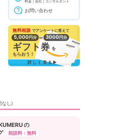
料金｜会社｜コンサルタント
お問い合わせ
無料相談
で
アンケートに答えて
5,000
3000
円分
円分
or
ギフト券
を
もらおう！
詳しく見る▶
切なし)
の
グ
相談料：無料