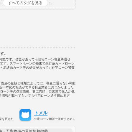
すべてのタグを見る
に通る
ローン審査に通る方法
税
不法占拠
不法行為
二重譲渡
代理人
代襲相続
任売
任意整理
低層住居専用地域
住宅ローンに通る
に通る方法
住宅ローンを組む
商品
住宅ローン審査
審査に通る
住宅ローン審査に通る方法
相談
住宅購入
使用者責任
保佐人
個人信用情報
ます。
生
借地借家法
借地権
借金
もローンに通った
は可能です。借金があっても住宅ローン審査を通せ
評です。スマートホーンの検索で銀行系カードローン
もローンに通った
・流通系カード等の借金があっても住宅ローン審査
もローンに通る
もローンに通る方法
もローン審査に通る
し、借金の金額と種類によっては、審査に通らない可能
もローン審査に通る方法
める一本化の相談ができる貸金業者は見つかりました
も住宅ローンに通る
ローン等の多重債務、妻に内緒、自営業で収入が低
も住宅ローンに通る方法
の遅延情報が載ってもいても住宅ローン通す組める方
も住宅ローン審査に通る
も住宅ローン審査に通る
も住宅ローン審査に通る方法
トメル
も審査に通る
も審査に通る方法
借金あっても通る
家を買えた
住宅ローン相談で借金まとめる
も通る
借金あっても通る方法
てもローンに通る
件・予告物件の最新情報掲載