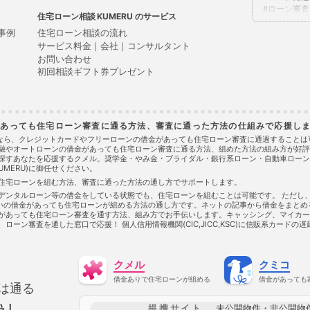
ローン審査
住宅ローン相談
のサービス
不動産取得
代物弁済
事例
住宅ローン相談の流れ
任意売却
サービス料金｜会社｜コンサルタント
住宅ローン
お問い合わせ
住宅ローン
初回相談ギフト券プレゼント
住宅ローン
住宅ローン
住宅ローン
使用貸借
金があっても住宅ローン審査に通る方法、審査に通った方法の仕組みで応援し
個人民事再
借金あって
)なら、クレジットカードやフリーローンの借金があっても住宅ローン審査に通過すること
者金融やオートローンの借金があっても住宅ローン審査に通る方法、組めた方法の組み方が好
借金あって
探すあなたを応援するクメル。奨学金・やみ金・ブライダル・銀行系ローン・自動車ローン
借金あって
MERU)に御任せください。
借金あって
ても住宅ローンを組む方法、審査に通った方法の通し方でサポートします。
借金あって
ン、デンタルローン等の借金をしている状態でも、住宅ローンを組むことは可能です。 ただ
借金あって
払いの借金があっても住宅ローンが組める方法の通し方です。ネットの記事から借金をまと
借金あって
があっても住宅ローン審査を通す方法、組み方でお手伝いします。キャッシング、マイカー
借金あって
ーン審査を通した窓口で応援！ 個人信用情報機関(CIC,JICC,KSC)に信販系カード
借金あって
借金あって
借金あって
クメル
クミコ
借金あって
借金あって
借金ありで住宅ローンが組める
借金があっても
は通る
借金あって
借金があっ
提携サイト
未公開物件・非公開物