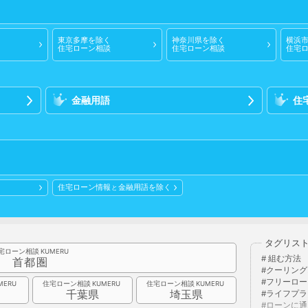
）
東京多摩
を除く
神奈川県
を除く
横浜
住宅ローン相談
住宅ローン相談
住宅
金融用語
住
住宅ローン情報
金融用語
を除く
と
タグリス
宅ローン相談
組む方法
首都圏
クーリング
フリーロー
住宅ローン相談
住宅ローン相談
県
千葉県
埼玉県
ライフプラ
ローンに通