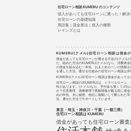
住宅ローン相談
のコンテンツ
借入があっても住宅ローンに通った！解決
住宅ローンの基礎知識
用語集｜貸金業法｜借入の種類
レインズとは
KUMERU(クメル)住宅ローン相談は借
借金があっても住宅ローンが通せる方法の(クメル
た、組めた方法のKUMERU(クメル)なら、消費
の借金を組み込む一本化、おまとめローンの情報を
を通した方法、通せる仕組みの住宅ローン相談は(KU
KUMERU(クメル)住宅ローン相談は借金があっ
住宅ローン相談の(KUMERU)は、トラベルロー
性があります。(クメル)なら、手付金も無くリボ
か？任意整理、債務整理で異動情報が載る前に借金
めの申告、夫に秘密、他社に御願いして断られた等、ロ
法、通せた方法でサポートしています。
東京・埼玉・神奈川・千葉（一都三県）
住宅ローン相談
は KUMERU
借金があっても住宅ローン審査