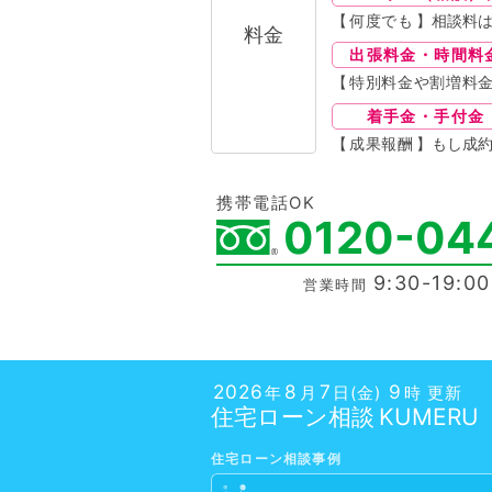
【
何度でも
】相談料
料金
出張料金・時間料
【
特別料金や割増料
着手金・手付金
【
成果報酬
】もし成
携帯電話OK
0120-04
9:30-19:0
営業時間
2026
8
7
9
年
月
日(金)
時 更新
住宅ローン相談
住宅ローン相談
事例