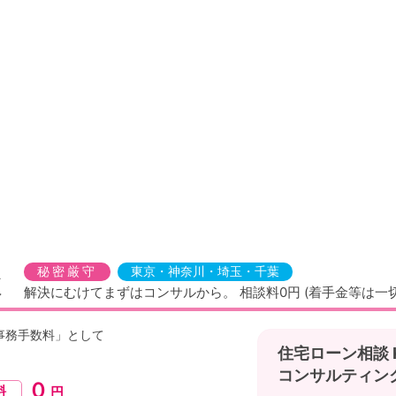
談
秘密厳守
東京・神奈川・埼玉・千葉
解決にむけてまずはコンサルから。
相談料0円 (着手金等は一
事務手数料」として
住宅ローン相談
コンサルティン
０
料
円