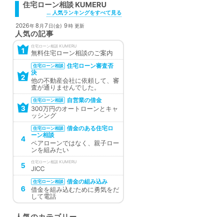
住宅ローン相談
… 人気ランキングをすべて見る
2026
8
7
9
年
月
日(金)
時 更新
人気の記事
住宅ローン相談
1
無料住宅ローン相談のご案内
住宅ローン審査否
住宅ローン相談
決
2
他の不動産会社に依頼して、審
査が通りませんでした。
自営業の借金
住宅ローン相談
3
300万円のオートローンとキャ
ッシング
借金のある住宅ロ
住宅ローン相談
ーン相談
4
ペアローンではなく、親子ロー
ンを組みたい
住宅ローン相談
5
JICC
借金の組み込み
住宅ローン相談
6
借金を組み込むために勇気をだ
して電話
人気のカテゴリー