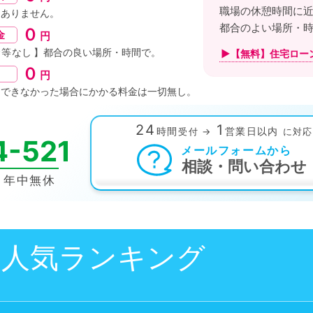
職場の休憩時間に
はありません。
都合のよい場所・
０
金
円
金等なし
】都合の良い
場所・時間
で。
▶【無料】住宅ロー
０
円
約できなかった場合にかかる料金は
一切無し。
24
1
時間
営業日以内
受付
→
に対応
4-521
メールフォームから
相談・問い合わせ
0
年中無休
人気ランキング