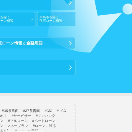
市
を除く
川崎市
を除く
相模原市
を除く
ローン相談
住宅ローン相談
住宅ローン相談
宅ローン情報
金融用語
と
ト
35条書面
37条書面
CIC
JICC
オフ
サービサー
ノンバンク
ン
フルローン
ペットローン
ン・マネープラン
ローンに通る
る方法
ローンの種類