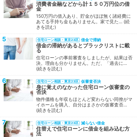
消費者金融などから計１５０万円位の借
金
150万円の借入あり、貯金がほぼ無く諸経費に
あてる手持ち金もありません。家で見た…
続
きを読む
5
借金で滞納
住宅ローン相談・東京23区
借金の滞納があるとブラックリストに載
る
住宅ローンの事前審査をしましたが、結果は否
決。理由も分かりません。ただ、「過去に…
続きを読む
6
仮審査否決
住宅ローン相談・東京23区
身に覚えのなかった住宅ローン仮審査の
否決
物件価格も年収もほとんど変わらない同僚がマ
イホームを購入、自分はまさかの仮審査否…
続きを読む
7
減らない借金
住宅ローン相談・東京23区
住替えで住宅ローンに借金を組み込む方
法