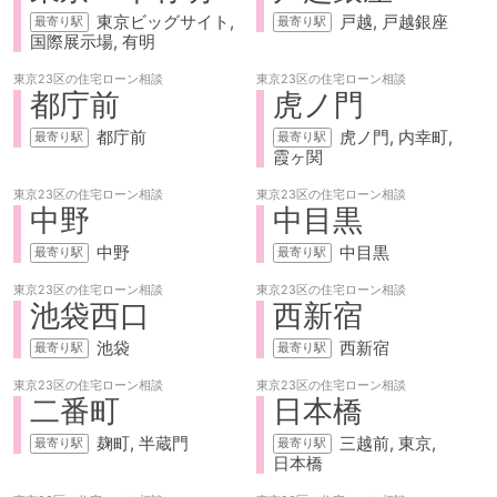
東京ビッグサイト
戸越
戸越銀座
国際展示場
有明
東京23区の
住宅ローン相談
東京23区の
住宅ローン相談
都庁前
虎ノ門
都庁前
虎ノ門
内幸町
霞ヶ関
東京23区の
住宅ローン相談
東京23区の
住宅ローン相談
中野
中目黒
中野
中目黒
東京23区の
住宅ローン相談
東京23区の
住宅ローン相談
池袋西口
西新宿
池袋
西新宿
東京23区の
住宅ローン相談
東京23区の
住宅ローン相談
二番町
日本橋
麹町
半蔵門
三越前
東京
日本橋