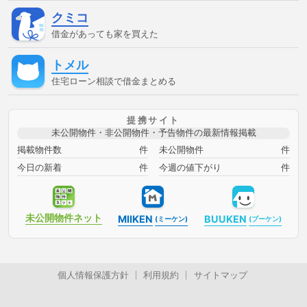
額
分筆登記
切土
制度
単体規定
危険負担
原価
クミコ
法
原状回復義務
双方代理
収益還元法
取引事例比較
法
取消権
合意解除
合筆登記
同時履行
固定資産
借金があっても家を買えた
税
固定金利
土地
売買
変動金利
天然果実
契約
不適合責任
妨害排除請求権
委任
定期借地権
容積率
トメル
審査に通った方法
審査に通る
審査に通る方法
専有部
分
建ぺい率
建物
建物買取請求権
建築協定
建築基
住宅ローン相談で借金まとめる
準法
建築確認
弁済
弁護士
強制執行
心裡留保
意思無能力者
成年後見人
手付
批准価格
抗弁権
抵
当権
担保
担保権
援用
損害賠償
敷地
敷地、防
提携サイト
火、衛生、
時効
書類
根抵当権
検索の抗弁権
構
未公開物件・非公開物件・予告物件の最新情報掲載
造
構造計算
民法
法律
消滅時効
準防火地域
滞
納
無効
無権代理
物件変動
特定調停
用益権
用
掲載物件数
件
未公開物件
件
途地域
登記
登記事項証明書
目的別ローン
直系卑属
今日の新着
件
今週の値下がり
件
直系尊属
相続時精算課税制度
短期譲渡所得
破産
破
産管財人
確定日付
税金
競売
管財人
組む方法
組む方法ローンに通るローンに通る方法ローン審査に通るローン審
査に通る方法住宅ローンに通る住宅ローンに通る方法住宅ローン審
未公開物件
ネット
査に通る住宅ローン審査に通る方法住宅ローン相談借金があっても
MIIKEN
BUUKEN
(ミーケン)
(ブーケン)
ローンに通る借金があってもローンに通る方法借金があってもロー
ン審査に通る借金があってもローン審査に通る方法借金があっても
住宅ローンに通る借金があっても住宅ローンに通る方法借金があっ
ても住宅ローン審査に通る借金があっても住宅ローン審査に通る方
個人情報保護方針
利用規約
サイトマップ
法借金があっても住宅ローン審査に通る方法借金があっても審査に
通る借金があっても審査に通る借金があっても審査に通る方法借金
があっても通る借金があっても通る借金があっても通る方法審査に