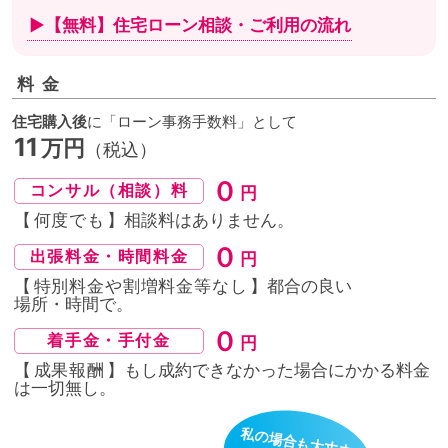
▶【無料】住宅ローン相談・
ご利用の流れ
料金
住宅購入後
に「ローン事務手数料」として
11
万円
（税込）
０
コンサル（相談）料
円
【
何度でも
】相談料はありません。
０
出張料金・時間料金
円
【
特別料金や割増料金等なし
】都合の良い
場所・時間
で。
０
着手金・手付金
円
【
成果報酬
】もし成約できなかった場合にかかる料金
は
一切無し。
私の場合も大丈夫？