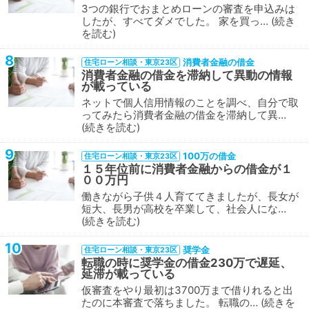
3つの銀行でおまとめローンの審査を申込みは
したが、すべてダメでした。 家を買っ…
続き
を読む
8
消費者金融の借金
住宅ローン相談・東京23区
消費者金融の借金を滞納して異動の情報
が載っている
ネットで個人信用情報のことを調べ、自分で取
ってみたら消費者金融の借金を滞納して異…
続きを読む
9
100万の借金
住宅ローン相談・東京23区
１５年位前に消費者金融からの借金が１
００万円
働きながら子供４人育ててきましたが、長女が
短大、長男が高校を卒業して、社会人にな…
続きを読む
10
奨学金
住宅ローン相談・東京23区
転職の時に奨学金の借金230万で遅延、
延滞が載っている
仮審査をやり最初は3700万まで借りれると出
たのに本審査で落ちました。 転職の…
続きを