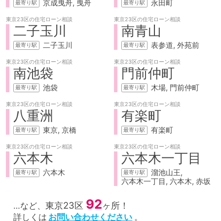
京成曳舟
曳舟
永田町
東京23区の
住宅ローン相談
東京23区の
住宅ローン相談
二子玉川
南青山
二子玉川
表参道
外苑前
東京23区の
住宅ローン相談
東京23区の
住宅ローン相談
南池袋
門前仲町
池袋
木場
門前仲町
東京23区の
住宅ローン相談
東京23区の
住宅ローン相談
八重洲
有楽町
東京
京橋
有楽町
東京23区の
住宅ローン相談
東京23区の
住宅ローン相談
六本木
六本木一丁目
六本木
溜池山王
六本木一丁目
六本木
赤坂
92
東京23区
ヶ所！
…など、
詳しくは
お問い合わせください
。