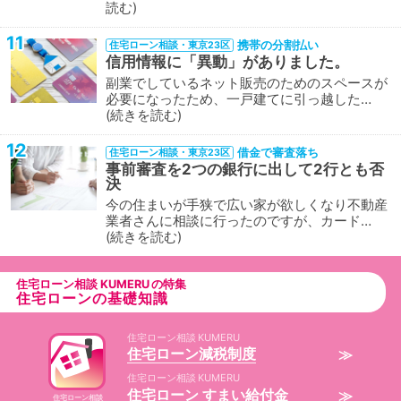
読む
11
携帯の分割払い
住宅ローン相談・東京23区
信用情報に「異動」がありました。
副業でしているネット販売のためのスペースが
必要になったため、一戸建てに引っ越した…
続きを読む
12
借金で審査落ち
住宅ローン相談・東京23区
事前審査を2つの銀行に出して2行とも否
決
今の住まいが手狭で広い家が欲しくなり不動産
業者さんに相談に行ったのですが、カード…
続きを読む
住宅ローン相談
の特集
住宅ローンの基礎知識
住宅ローン相談
住宅ローン減税制度
住宅ローン相談
住宅ローン すまい給付金
住宅ローン相談