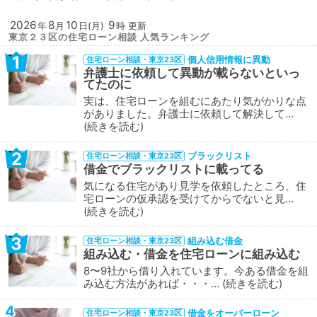
2026
8
10
9
年
月
日(月)
時 更新
東京２３区の住宅ローン相談 人気ランキング
1
個人信用情報に異動
住宅ローン相談・東京23区
弁護士に依頼して異動が載らないといっ
てたのに
実は、住宅ローンを組むにあたり気がかりな点
がありました。弁護士に依頼して解決して…
続きを読む
2
ブラックリスト
住宅ローン相談・東京23区
借金でブラックリストに載ってる
気になる住宅があり見学を依頼したところ、住
宅ローンの仮承認を受けてからでないと見…
続きを読む
3
組み込む借金
住宅ローン相談・東京23区
組み込む・借金を住宅ローンに組み込む
8〜9社から借り入れています。今ある借金を組
み込む方法があれば・・・…
続きを読む
4
借金をオーバーローン
住宅ローン相談・東京23区