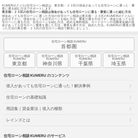
KUMERU(クメル)住宅ローン相談は、東京都 - ２３区の借金があっても住宅ローンに通った・審
査に通る組む方法でサポートします。
東京都 - ２３区の住宅ローン相談は借金があっても住宅ローンに通る・審査に通った組む方法
借金あっても住宅ローンに通った方法の住宅ローン相談は東京都 - ２３区のKUMERU(クメル)に
お任せ下さい。借金があっても住宅ローンを組む方法、審査が通る方法です。借金があっても住
宅ローンに通る方法、住宅ローンを組む方法、組める無料相談。カードローンや消費者金融の借
金があっても住宅ローン審査を通した方法・審査を通す方法、組めた方法。KUMERUの審査が通
った方法の東京都 - ２３区の住宅ローン相談で解決しましょう。
住宅ローン相談
首都圏
住宅ローン相談
住宅ローン相談
住宅ローン相談
住宅ローン相談
東京都
神奈川県
千葉県
埼玉県
住宅ローン相談
のコンテンツ
借入があっても住宅ローンに通った！解決事例
住宅ローンの基礎知識
用語集｜貸金業法｜借入の種類
レインズとは
住宅ローン相談
のサービス