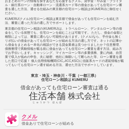
おまとめローンの情報を探すあなたを応援するクメル。奨学金・やみ金・ブライダ
宅ローンに通る
借金あっても住宅ローンに通る方法
借金あ
ル・銀行系ローン・自動車ローン・流通系カード等の借金があっても住宅ローン審
査を通した方法、通せる仕組みの東京都の住宅ローン相談は(KUMERU)に御任せく
っても住宅ローン審査に通る
借金あっても住宅ローン審査に通
ださい。
る
借金あっても住宅ローン審査に通る方法
借金あっても審
KUMERU(クメル)住宅ローン相談は東京都で借金があっても住宅ローンを組む方
査に通る
借金あっても審査に通る方法
借金あっても通る
法、審査に通った方法の通し方でサポートします。
借金あっても通る
借金あっても通る方法
借金があってもロ
東京都の住宅ローン相談の(KUMERU)は、トラベルローン、デンタルローン等の借
ーンに通る
借金があってもローンに通る方法
借金があって
金をしている状態でも、住宅ローンを組むことは可能です。 ただし、借金の金額と
もローン審査に通る
借金があってもローン審査に通る方法
種類によっては、審査に通らない可能性があります。(クメル)なら、手付金も無く
借金があっても住宅ローンに通る
借金があっても住宅ローンに
リボ払いの借金があっても住宅ローンが組める方法の通し方です。ネットの記事か
通る方法
借金があっても住宅ローンを組む
借金があっても
ら借金をまとめる一本化の相談ができる貸金業者は見つかりましたか？任意整理、
債務整理で異動情報が載る前に借金があっても住宅ローン審査を通す方法、組み方
住宅ローン審査に通る
借金があっても住宅ローン審査に通る方
でお手伝いします。キャッシング、マイカーローン等の多重債務、妻に内緒、自営
法
借金があっても住宅ローン審査に通る方法
借金があって
業で収入が低めの申告、夫に秘密、他社に御願いして断られた等、ローン審査を通
も住宅ローン審査に通過することは可能
借金があっても住宅ロ
した窓口で応援！ 個人信用情報機関(CIC,JICC,KSC)に信販系カードの遅延情報が載
ーン審査に通過することは可能
借金があっても審査に通る
ってもいても住宅ローン通す組める方法、通せた方法でサポートしています。
借金があっても審査に通る
借金があっても審査に通る方法
借金があっても通る
借金があっても通る
借金があっても通
東京・埼玉・神奈川・千葉（一都三県）
る方法
借金があってローンに通る
借金があってローンに通
住宅ローン相談
は KUMERU
る方法
借金があってローンに通る方法
借金があってローン
借金があっても住宅ローン審査は通る
審査に通る
借金があってローン審査に通る方法
借金があっ
住活本舗
てローン審査に通る方法
借金があって住宅ローンに通る
借
株式会社
金があって住宅ローンに通る方法
借金があって住宅ローンに通
る方法
借金があって住宅ローン審査に通る
借金があって住
じゅうかつ ほんぽ
宅ローン審査に通る方法
借金があって審査に通る
借金があ
って審査に通る方法
借金があって通る
借金があって通る方
クメル
法
停止条件
催告の抗弁権
債務不履行
債権者
債権
譲渡
入札
全銀協
公序良俗
公正証書遺言
公示価
借金ありで住宅ローンが組める
格
公証人
公証役場
共有
内容証明郵便
再調達価