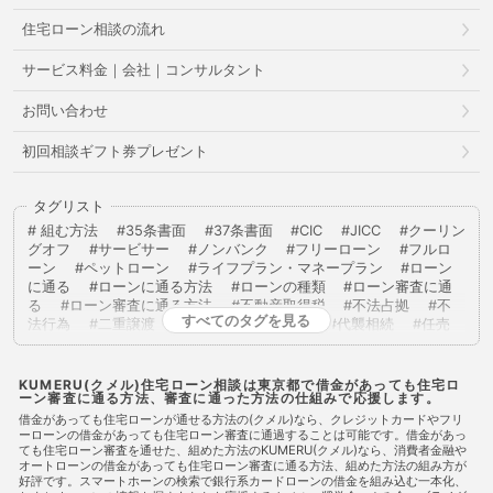
住宅ローン相談の流れ
サービス料金｜会社｜コンサルタント
お問い合わせ
初回相談ギフト券プレゼント
タグリスト
組む方法
35条書面
37条書面
CIC
JICC
クーリン
グオフ
サービサー
ノンバンク
フリーローン
フルロ
ーン
ペットローン
ライフプラン・マネープラン
ローン
に通る
ローンに通る方法
ローンの種類
ローン審査に通
る
ローン審査に通る方法
不動産取得税
不法占拠
不
すべてのタグを見る
法行為
二重譲渡
代物弁済
代理人
代襲相続
任売
任意売却
任意整理
低層住居専用地域
住宅ローン
住
宅ローンに通る
住宅ローンに通る方法
住宅ローンを組む
住宅ローン商品
住宅ローン審査
住宅ローン審査に通る
KUMERU(クメル)住宅ローン相談は東京都で借金があっても住宅ロ
ーン審査に通る方法、審査に通った方法の仕組みで応援します。
住宅ローン審査に通る方法
住宅ローン相談
住宅購入
使
用者責任
使用貸借
保佐人
個人信用情報
個人民事再
借金があっても住宅ローンが通せる方法の(クメル)なら、クレジットカードやフリ
ーローンの借金があっても住宅ローン審査に通過することは可能です。借金があっ
生
借地借家法
借地権
借金
借金あってもローンに通
ても住宅ローン審査を通せた、組めた方法のKUMERU(クメル)なら、消費者金融や
った
借金あってもローンに通った
借金あってもローンに通
オートローンの借金があっても住宅ローン審査に通る方法、組めた方法の組み方が
る
借金あってもローンに通る方法
借金あってもローン審査
好評です。スマートホーンの検索で銀行系カードローンの借金を組み込む一本化、
に通る
借金あってもローン審査に通る方法
借金あっても住